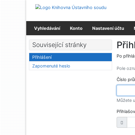
Přejít na obsah
Přejít na menu
Prohlášení o webové přístupnosti
Vyhledávání
Konto
Nastavení účtu
Přih
Související stránky
Po přihl
Přihlášení
Zapomenuté heslo
Pole oz
Číslo pr
Můžete u
Přihlašo