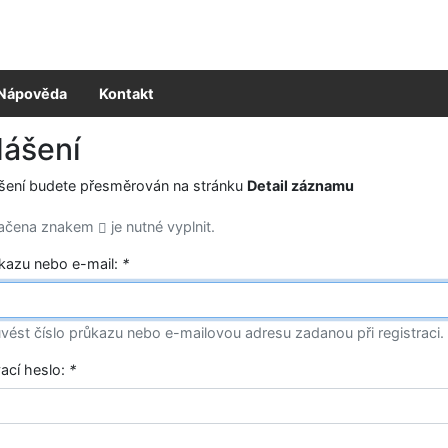
Nápověda
Kontakt
lášení
ášení budete přesměrován na stránku
Detail záznamu
načena znakem
je nutné vyplnit.
ůkazu nebo e-mail:
*
vést číslo průkazu nebo e-mailovou adresu zadanou při registraci.
vací heslo:
*