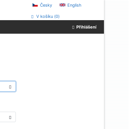
Česky
English
V košíku (
0
)
Přihlášení