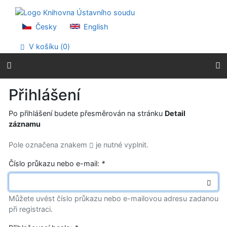
Přejít na obsah
Přejít na menu
Prohlášení o webové přístupnosti
Česky
English
V košíku (
0
)
Přihlášení
Po přihlášení budete přesměrován na stránku
Detail
záznamu
Pole označena znakem
je nutné vyplnit.
Číslo průkazu nebo e-mail:
*
Můžete uvést číslo průkazu nebo e-mailovou adresu zadanou
při registraci.