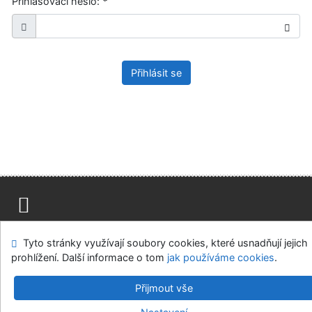
Přihlašovací heslo:
*
Přihlásit se
Mapa stránek
Přístupnost
Soukromí
Tyto stránky využívají soubory cookies, které usnadňují jejich
Modul OpenSearch
Napište nám
Nastavení cookies
prohlížení. Další informace o tom
jak používáme cookies
.
Ústavní soud, IČO: 48513687, se sídlem Joštova 625/8,
Přijmout vše
660 83 Brno