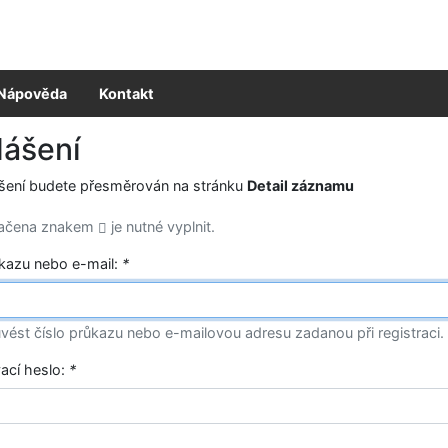
Nápověda
Kontakt
lášení
ášení budete přesměrován na stránku
Detail záznamu
načena znakem
je nutné vyplnit.
ůkazu nebo e-mail:
*
vést číslo průkazu nebo e-mailovou adresu zadanou při registraci.
vací heslo:
*