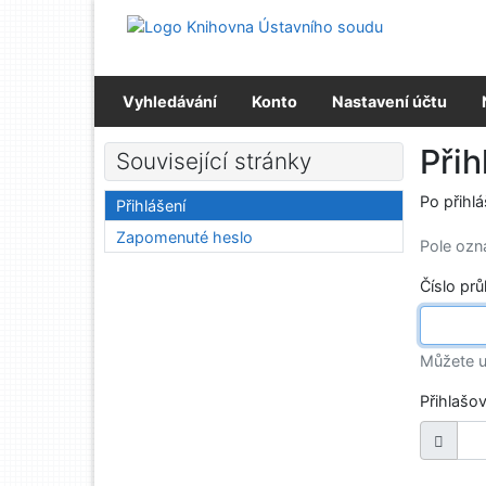
Přejít na obsah
Přejít na menu
Prohlášení o webové přístupnosti
Vyhledávání
Konto
Nastavení účtu
Přih
Související stránky
Po přihl
Přihlášení
Zapomenuté heslo
Pole oz
Číslo pr
Můžete u
Přihlašo