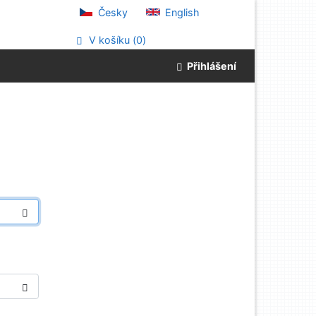
Česky
English
V košíku (
0
)
Přihlášení