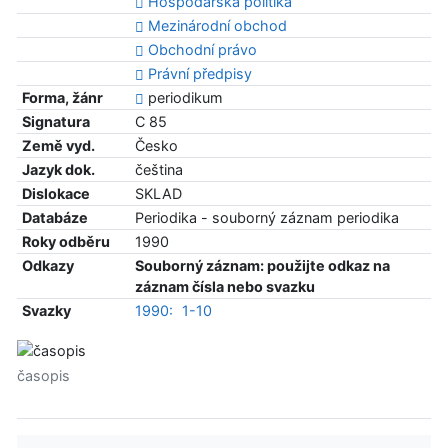
Hospodářská politika
Mezinárodní obchod
Obchodní právo
Právní předpisy
Forma, žánr
periodikum
Signatura
C 85
Země vyd.
Česko
Jazyk dok.
čeština
Dislokace
SKLAD
Databáze
Periodika - souborný záznam periodika
Roky odběru
1990
Odkazy
Souborný záznam: použijte odkaz na
záznam čísla nebo svazku
Svazky
1990:
1-10
časopis