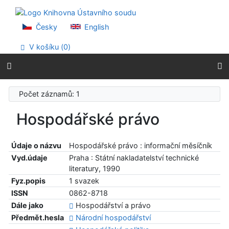
Přejít na obsah
Přejít na menu
Prohlášení o webové přístupnosti
Česky
English
V košíku (
0
)
Počet záznamů: 1
Hospodářské právo
Údaje o názvu
Hospodářské právo : informační měsíčník
Vyd.údaje
Praha : Státní nakladatelství technické
literatury, 1990
Fyz.popis
1 svazek
ISSN
0862-8718
Dále jako
Hospodářství a právo
Předmět.hesla
Národní hospodářství