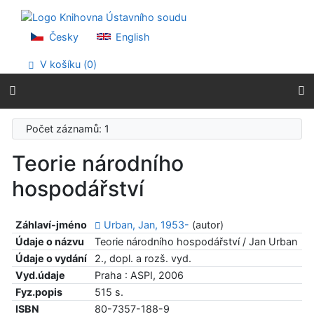
Přejít na obsah
Přejít na menu
Prohlášení o webové přístupnosti
Česky
English
V košíku (
0
)
Počet záznamů: 1
Teorie národního
hospodářství
Záhlaví-jméno
Urban, Jan, 1953-
(autor)
Údaje o názvu
Teorie národního hospodářství / Jan Urban
Údaje o vydání
2., dopl. a rozš. vyd.
Vyd.údaje
Praha : ASPI, 2006
Fyz.popis
515 s.
ISBN
80-7357-188-9