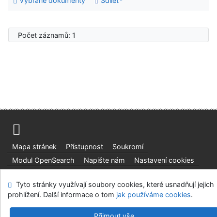
Vybrané dokumenty
Sdílet
Počet záznamů: 1
Mapa stránek
Přístupnost
Soukromí
Modul OpenSearch
Napište nám
Nastavení cookies
Ústavní soud, IČO: 48513687, se sídlem Joštova 625/8,
Tyto stránky využívají soubory cookies, které usnadňují jejich
660 83 Brno
prohlížení. Další informace o tom
jak používáme cookies
.
©1993-2026
IPAC
v.4.8.63a
-
Cosmotron Bohemia, s.r.o.
Přijmout vše