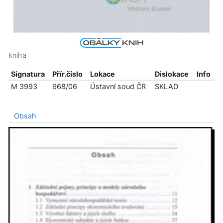
kniha
Signatura
Přír.číslo
Lokace
Dislokace
Info
M 3993
668/06
Ústavní soud ČR
SKLAD
Obsah