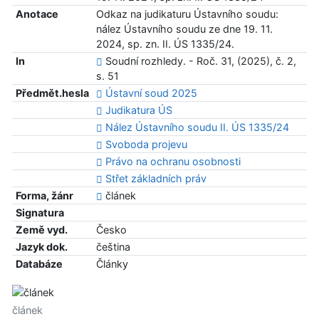
Anotace
Odkaz na judikaturu Ústavního soudu:
nález Ústavního soudu ze dne 19. 11.
2024, sp. zn. II. ÚS 1335/24.
In
Soudní rozhledy. - Roč. 31, (2025), č. 2,
s. 51
Předmět.hesla
Ústavní soud 2025
Judikatura ÚS
Nález Ústavního soudu II. ÚS 1335/24
Svoboda projevu
Právo na ochranu osobnosti
Střet základních práv
Forma, žánr
článek
Signatura
Země vyd.
Česko
Jazyk dok.
čeština
Databáze
Články
článek