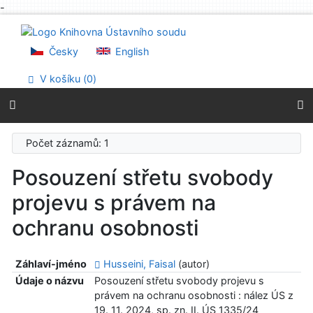
-
Přejít na obsah
Přejít na menu
Prohlášení o webové přístupnosti
Česky
English
V košíku (
0
)
Počet záznamů: 1
Posouzení střetu svobody
projevu s právem na
ochranu osobnosti
Záhlaví-jméno
Husseini, Faisal
(autor)
Údaje o názvu
Posouzení střetu svobody projevu s
právem na ochranu osobnosti : nález ÚS z
19. 11. 2024, sp. zn. II. ÚS 1335/24