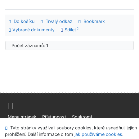
Do košíku
Trvalý odkaz
Bookmark
Vybrané dokumenty
Sdílet
Počet záznamů: 1
Mapa stránek
Přístupnost
Soukromí
Modul OpenSearch
Napište nám
Nastavení cookies
Tyto stránky využívají soubory cookies, které usnadňují jejich
prohlížení. Další informace o tom
jak používáme cookies
.