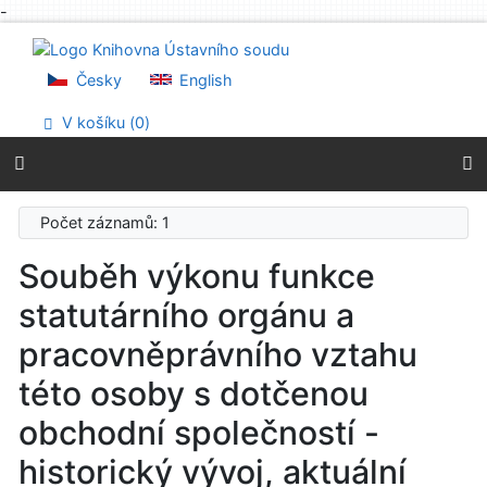
-
Přejít na obsah
Přejít na menu
Prohlášení o webové přístupnosti
Česky
English
V košíku (
0
)
Počet záznamů: 1
Souběh výkonu funkce
statutárního orgánu a
pracovněprávního vztahu
této osoby s dotčenou
obchodní společností -
historický vývoj, aktuální