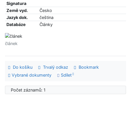
Signatura
Země vyd.
Česko
Jazyk dok.
čeština
Databáze
Články
článek
Do košíku
Trvalý odkaz
Bookmark
Vybrané dokumenty
Sdílet
Počet záznamů: 1