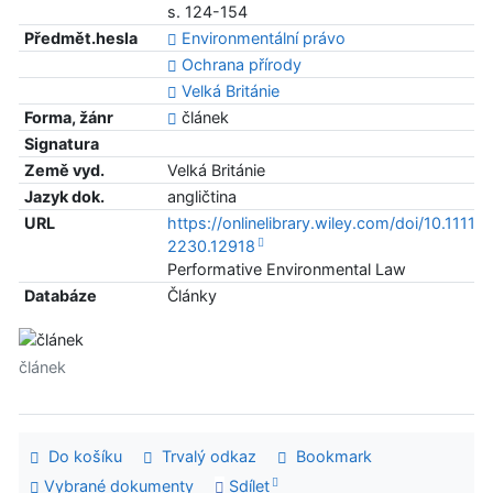
s. 124-154
Předmět.hesla
Environmentální právo
Ochrana přírody
Velká Británie
Forma, žánr
článek
Signatura
Země vyd.
Velká Británie
Jazyk dok.
angličtina
URL
https://onlinelibrary.wiley.com/doi/10.1111/
2230.12918
Performative Environmental Law
Databáze
Články
článek
Do košíku
Trvalý odkaz
Bookmark
Vybrané dokumenty
Sdílet