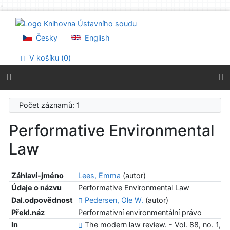
-
Přejít na obsah
Přejít na menu
Prohlášení o webové přístupnosti
Česky
English
V košíku (
0
)
Počet záznamů: 1
Performative Environmental
Law
Záhlaví-jméno
Lees, Emma
(autor)
Údaje o názvu
Performative Environmental Law
Dal.odpovědnost
Pedersen, Ole W.
(autor)
Překl.náz
Performativní environmentální právo
In
The modern law review. - Vol. 88, no. 1, 2