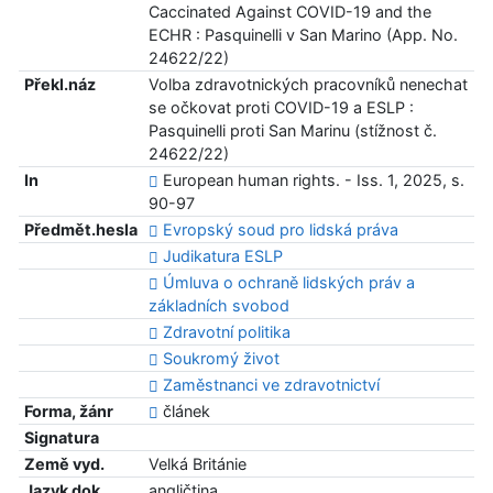
Caccinated Against COVID-19 and the
ECHR : Pasquinelli v San Marino (App. No.
24622/22)
Překl.náz
Volba zdravotnických pracovníků nenechat
se očkovat proti COVID-19 a ESLP :
Pasquinelli proti San Marinu (stížnost č.
24622/22)
In
European human rights. - Iss. 1, 2025, s.
90-97
Předmět.hesla
Evropský soud pro lidská práva
Judikatura ESLP
Úmluva o ochraně lidských práv a
základních svobod
Zdravotní politika
Soukromý život
Zaměstnanci ve zdravotnictví
Forma, žánr
článek
Signatura
Země vyd.
Velká Británie
Jazyk dok.
angličtina