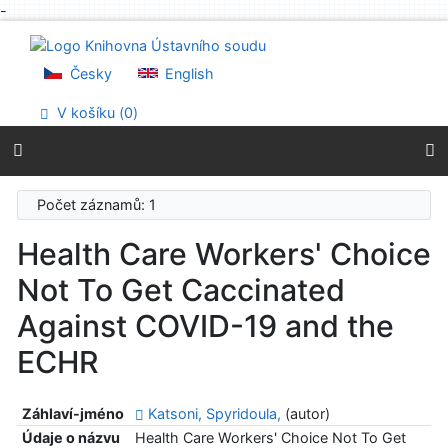
-
Přejít na obsah
Přejít na menu
Prohlášení o webové přístupnosti
Česky
English
V košíku (
0
)
Počet záznamů: 1
Health Care Workers' Choice
Not To Get Caccinated
Against COVID-19 and the
ECHR
Záhlaví-jméno
Katsoni, Spyridoula,
(autor)
Údaje o názvu
Health Care Workers' Choice Not To Get