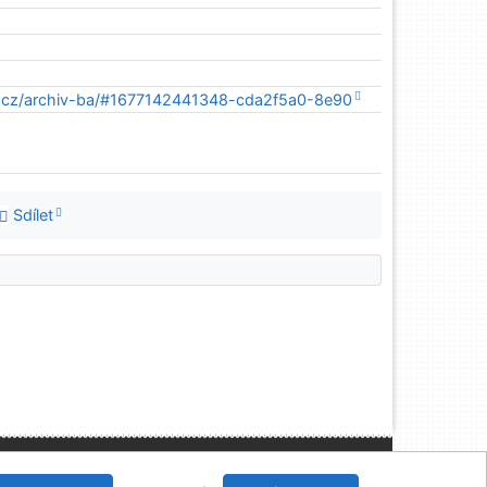
ik.cz/archiv-ba/#1677142441348-cda2f5a0-8e90
Sdílet
, IČO: 48513687, se sídlem Joštova 625/8, 660 83