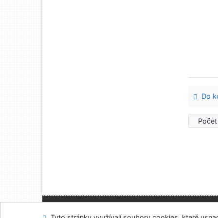
Do ko
Počet
Mapa stránek
Přís
Tyto stránky využívají soubory cookies, které usnadň