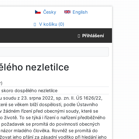
Česky
English
V košíku (
0
)
Přihlášení
lého nezletilce
r)
 skoro dospělého nezletilce
 soudu z 23. srpna 2022, sp. zn. II. ÚS 1626/22,
 které se věkem blíží dospělosti, podle Ústavního
v žádném řízení před obecnými soudy, které se
 životě. To se týká i řízení o nařízení předběžného
ý požadavek se promítá do povinnosti obecných
it názor mladého člověka. Rovněž se promítá do
ovat jeho přání za zásadní vodítko při hledání jeho