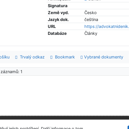
Signatura
Země vyd.
Česko
Jazyk dok.
čeština
URL
https://advokatniden
Databáze
Články
šíku
Trvalý odkaz
Bookmark
Vybrané dokumenty
 záznamů: 1
Ústavní soud
tupnost
Soukromí
Modul OpenSearch
ují jejich prohlížení. Další informace o tom