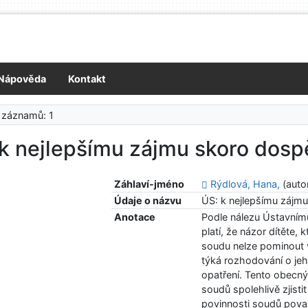
Nápověda
Kontakt
 záznamů: 1
k nejlepšímu zájmu skoro dospě
Záhlaví-jméno
Rýdlová, Hana,
(auto
Údaje o názvu
ÚS: k nejlepšímu zájmu
Anotace
Podle nálezu Ústavnímu
platí, že názor dítěte,
soudu nelze pominout 
týká rozhodování o jeho
opatření. Tento obecn
soudů spolehlivě zjist
povinnosti soudů považ