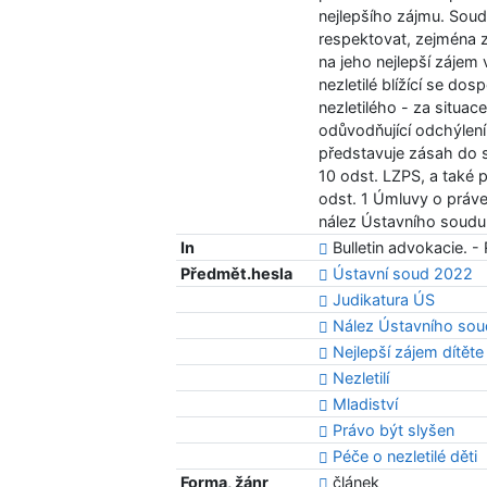
nejlepšího zájmu. Sou
respektovat, zejména 
na jeho nejlepší zájem
nezletilé blížící se dos
nezletilého - za situa
odůvodňující odchýlení
představuje zásah do s
10 odst. LZPS, a také p
odst. 1 Úmluvy o práve
nález Ústavního soudu 
In
Bulletin advokacie. - 
Předmět.hesla
Ústavní soud 2022
Judikatura ÚS
Nález Ústavního sou
Nejlepší zájem dítěte
Nezletilí
Mladiství
Právo být slyšen
Péče o nezletilé děti
Forma, žánr
článek