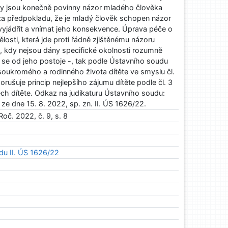
dy jsou konečně povinny názor mladého člověka
za předpokladu, že je mladý člověk schopen názor
 vyjádřit a vnímat jeho konsekvence. Úprava péče o
pělosti, která jde proti řádně zjištěnému názoru
ce, kdy nejsou dány specifické okolnosti rozumně
 se od jeho postoje -, tak podle Ústavního soudu
oukromého a rodinného života dítěte ve smyslu čl.
orušuje princip nejlepšího zájumu dítěte podle čl. 3
ch dítěte. Odkaz na judikaturu Ústavního soudu:
ze dne 15. 8. 2022, sp. zn. II. ÚS 1626/22.
Roč. 2022, č. 9, s. 8
du II. ÚS 1626/22