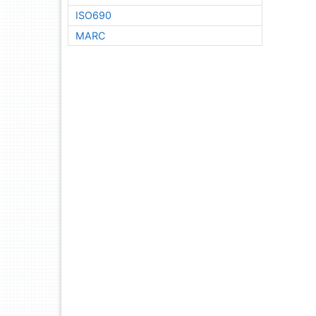
ISO690
MARC