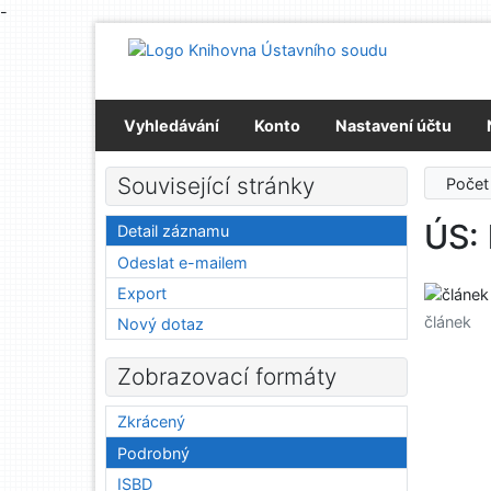
-
Přejít na obsah
Přejít na menu
Prohlášení o webové přístupnosti
Vyhledávání
Konto
Nastavení účtu
Související stránky
Počet
ÚS: 
Detail záznamu
Odeslat e-mailem
Export
článek
Nový dotaz
Zobrazovací formáty
Zkrácený
Podrobný
ISBD