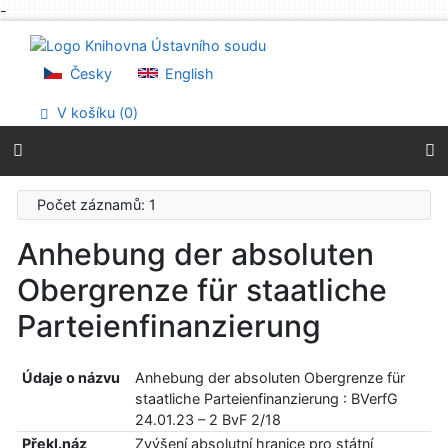
-
Přejít na obsah
Přejít na menu
Prohlášení o webové přístupnosti
Česky
English
V košíku (
0
)
Počet záznamů: 1
Anhebung der absoluten
Obergrenze für staatliche
Parteienfinanzierung
Údaje o názvu
Anhebung der absoluten Obergrenze für
staatliche Parteienfinanzierung : BVerfG
24.01.23 – 2 BvF 2/18
Překl.náz
Zvýšení absolutní hranice pro státní