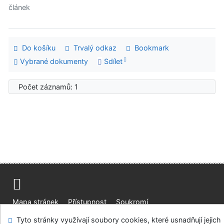
článek
Do košíku
Trvalý odkaz
Bookmark
Vybrané dokumenty
Sdílet
Počet záznamů: 1
Mapa stránek
Přístupnost
Soukromí
Modul OpenSearch
Napište nám
Nastavení cookies
Tyto stránky využívají soubory cookies, které usnadňují jejich