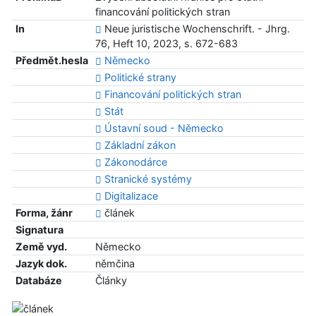
financování politických stran
In
Neue juristische Wochenschrift. - Jhrg.
76, Heft 10, 2023, s. 672-683
Předmět.hesla
Německo
Politické strany
Financování politických stran
Stát
Ústavní soud - Německo
Základní zákon
Zákonodárce
Stranické systémy
Digitalizace
Forma, žánr
článek
Signatura
Země vyd.
Německo
Jazyk dok.
němčina
Databáze
Články