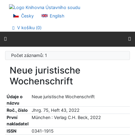
Přejít na obsah
Přejít na menu
Prohlášení o webové přístupnosti
Česky
English
V košíku (
0
)
Počet záznamů: 1
Neue juristische
Wochenschrift
Údaje o
Neue juristische Wochenschrift
názvu
Roč., číslo
Jhrg. 75, Heft 43, 2022
První
München : Verlag C.H. Beck, 2022
nakladatel
ISSN
0341-1915