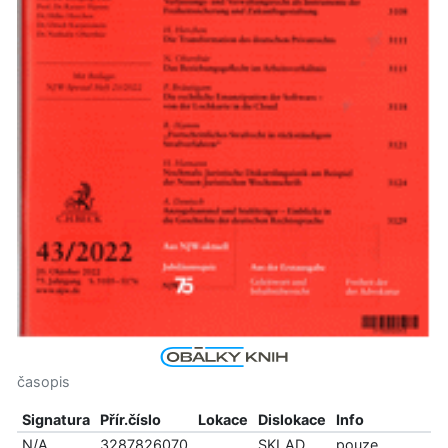
časopis
Signatura
Přír.číslo
Lokace
Dislokace
Info
N/A
3287826070
SKLAD
pouze