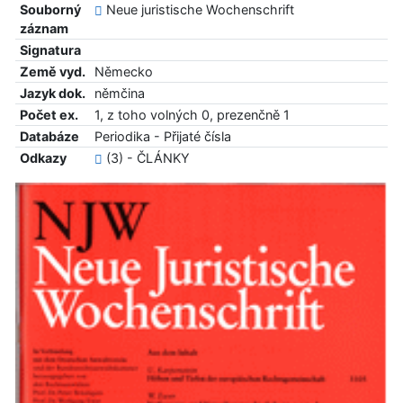
Souborný
Neue juristische Wochenschrift
záznam
Signatura
Země vyd.
Německo
Jazyk dok.
němčina
Počet ex.
1, z toho volných 0, prezenčně 1
Databáze
Periodika - Přijaté čísla
Odkazy
(3) - ČLÁNKY