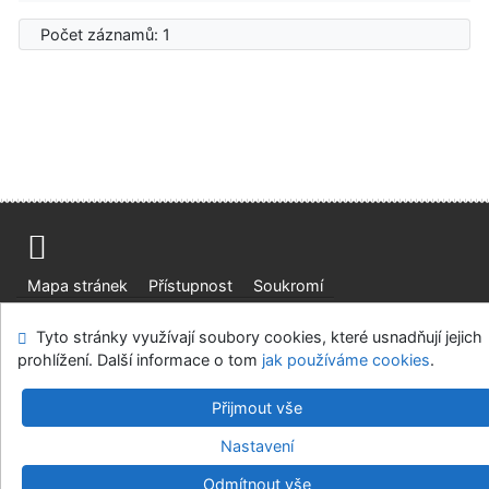
Počet záznamů: 1
Mapa stránek
Přístupnost
Soukromí
Modul OpenSearch
Napište nám
Nastavení cookies
Tyto stránky využívají soubory cookies, které usnadňují jejich
prohlížení. Další informace o tom
jak používáme cookies
.
Ústavní soud, IČO: 48513687, se sídlem Joštova 625/8,
660 83 Brno
Přijmout vše
©1993-2026
IPAC
v.4.8.63a
-
Cosmotron Bohemia, s.r.o.
Nastavení
Odmítnout vše