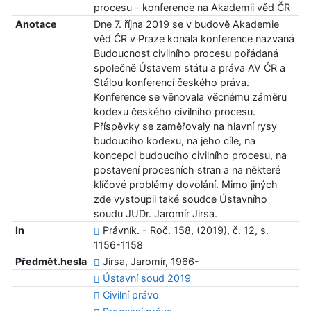
procesu – konference na Akademii věd ČR
Anotace
Dne 7. října 2019 se v budově Akademie
věd ČR v Praze konala konference nazvaná
Budoucnost civilního procesu pořádaná
společně Ústavem státu a práva AV ČR a
Stálou konferencí českého práva.
Konference se věnovala věcnému záměru
kodexu českého civilního procesu.
Příspěvky se zaměřovaly na hlavní rysy
budoucího kodexu, na jeho cíle, na
koncepci budoucího civilního procesu, na
postavení procesních stran a na některé
klíčové problémy dovolání. Mimo jiných
zde vystoupil také soudce Ústavního
soudu JUDr. Jaromír Jirsa.
In
Právník. - Roč. 158, (2019), č. 12, s.
1156-1158
Předmět.hesla
Jirsa, Jaromír, 1966-
Ústavní soud 2019
Civilní právo