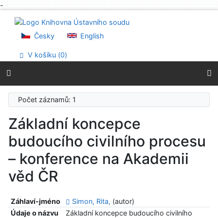
-
Přejít na obsah
Přejít na menu
Prohlášení o webové přístupnosti
Česky
English
V košíku (
0
)
Počet záznamů: 1
Základní koncepce
budoucího civilního procesu
– konference na Akademii
věd ČR
Záhlaví-jméno
Simon, Rita,
(autor)
Údaje o názvu
Základní koncepce budoucího civilního