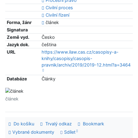
Procesní právo
Civilní proces
Civilní řízení
Forma, žánr
článek
Signatura
Země vyd.
Česko
Jazyk dok.
čeština
URL
https://www.ilaw.cas.cz/casopisy-a-
knihy/casopisy/casopis-
pravnik/archiv/2019/2019-12.html?a=3464
Databáze
Články
článek
Do košíku
Trvalý odkaz
Bookmark
Vybrané dokumenty
Sdílet