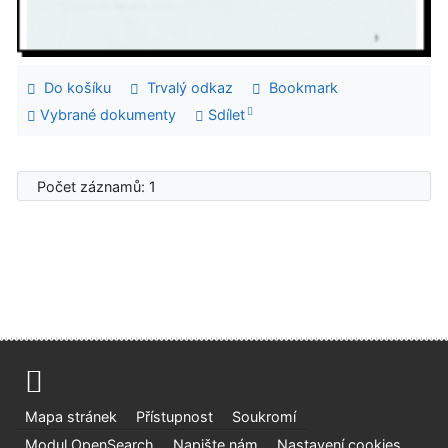
Do košíku
Trvalý odkaz
Bookmark
Vybrané dokumenty
Sdílet
Počet záznamů: 1
Mapa stránek
Přístupnost
Soukromí
Modul OpenSearch
Napište nám
Nastavení cookies