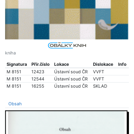
kniha
Signatura
Přír.číslo
Lokace
Dislokace
Info
M 8151
12423
Ústavní soud ČR
VVFT
M 8151
12544
Ústavní soud ČR
VVFT
M 8151
16255
Ústavní soud ČR
SKLAD
Obsah