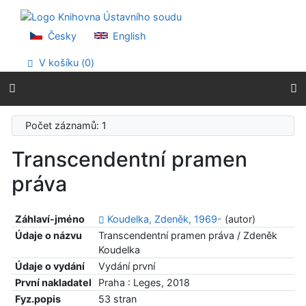
Přejít na obsah
Přejít na menu
Prohlášení o webové přístupnosti
Česky
English
V košíku (
0
)
Počet záznamů: 1
Transcendentní pramen
práva
Záhlaví-jméno
Koudelka, Zdeněk, 1969-
(autor)
Údaje o názvu
Transcendentní pramen práva / Zdeněk
Koudelka
Údaje o vydání
Vydání první
První nakladatel
Praha : Leges, 2018
Fyz.popis
53 stran