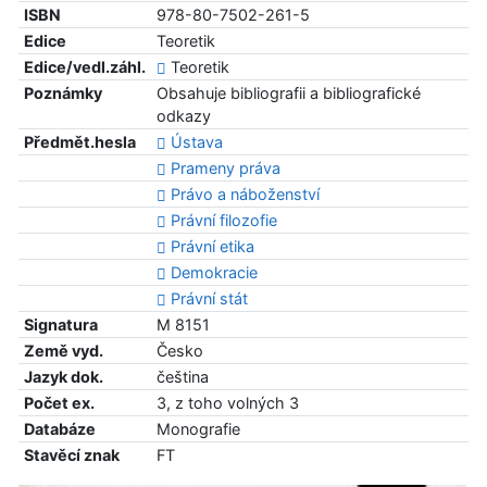
ISBN
978-80-7502-261-5
Edice
Teoretik
Edice/vedl.záhl.
Teoretik
Poznámky
Obsahuje bibliografii a bibliografické
odkazy
Předmět.hesla
Ústava
Prameny práva
Právo a náboženství
Právní filozofie
Právní etika
Demokracie
Právní stát
Signatura
M 8151
Země vyd.
Česko
Jazyk dok.
čeština
Počet ex.
3, z toho volných 3
Databáze
Monografie
Stavěcí znak
FT