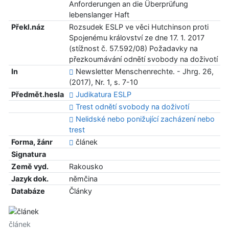
Anforderungen an die Überprüfung
lebenslanger Haft
Překl.náz
Rozsudek ESLP ve věci Hutchinson proti
Spojenému království ze dne 17. 1. 2017
(stížnost č. 57.592/08) Požadavky na
přezkoumávání odnětí svobody na doživotí
In
Newsletter Menschenrechte. - Jhrg. 26,
(2017), Nr. 1, s. 7-10
Předmět.hesla
Judikatura ESLP
Trest odnětí svobody na doživotí
Nelidské nebo ponižující zacházení nebo
trest
Forma, žánr
článek
Signatura
Země vyd.
Rakousko
Jazyk dok.
němčina
Databáze
Články
článek