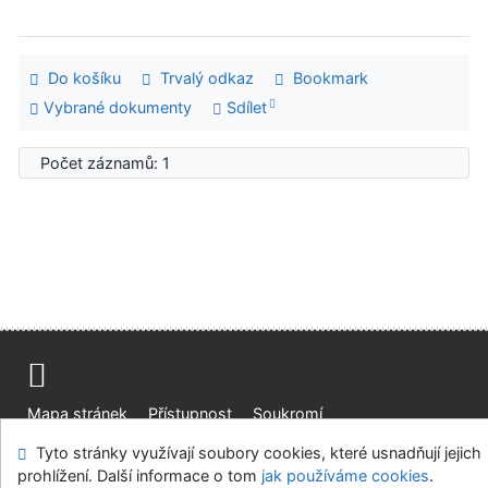
Do košíku
Trvalý odkaz
Bookmark
Vybrané dokumenty
Sdílet
Počet záznamů: 1
Mapa stránek
Přístupnost
Soukromí
Modul OpenSearch
Napište nám
Nastavení cookies
Tyto stránky využívají soubory cookies, které usnadňují jejich
prohlížení. Další informace o tom
jak používáme cookies
.