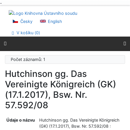
-
Přejít na obsah
Přejít na menu
Prohlášení o webové přístupnosti
Česky
English
V košíku (
0
)
Počet záznamů: 1
Hutchinson gg. Das
Vereinigte Königreich (GK)
(17.1.2017), Bsw. Nr.
57.592/08
Údaje o názvu
Hutchinson gg. Das Vereinigte Königreich
(GK) (17.1.2017), Bsw. Nr. 57.592/08 :