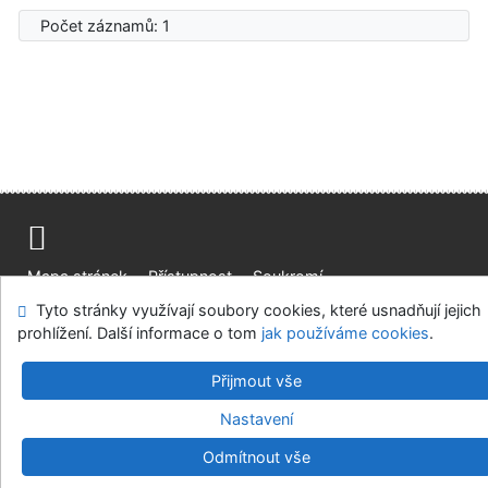
Počet záznamů: 1
Mapa stránek
Přístupnost
Soukromí
Modul OpenSearch
Napište nám
Nastavení cookies
Tyto stránky využívají soubory cookies, které usnadňují jejich
prohlížení. Další informace o tom
jak používáme cookies
.
Ústavní soud, IČO: 48513687, se sídlem Joštova 625/8,
Přijmout vše
660 83 Brno
©1993-2026
IPAC
v.4.8.63a
-
Cosmotron Bohemia, s.r.o.
Nastavení
Odmítnout vše