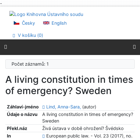
-
Přejít na obsah
Přejít na menu
Prohlášení o webové přístupnosti
Česky
English
V košíku (
0
)
Počet záznamů: 1
A living constitution in times
of emergency? Sweden
Záhlaví-jméno
Lind, Anna-Sara,
(autor)
Údaje o názvu
A living constitution in times of emergency?
Sweden
Překl.náz
Živá ústava v době ohrožení? Švédsko
In
European public law. - Vol. 23 (2017), no.