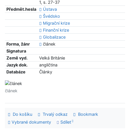
1, s. 27-37
Předmět.hesla
Ústava
Švédsko
Migrační krize
Finanční krize
Globalizace
Forma, žánr
článek
Signatura
Země vyd.
Velká Británie
Jazyk dok.
angličtina
Databáze
Články
článek
Do košíku
Trvalý odkaz
Bookmark
Vybrané dokumenty
Sdílet