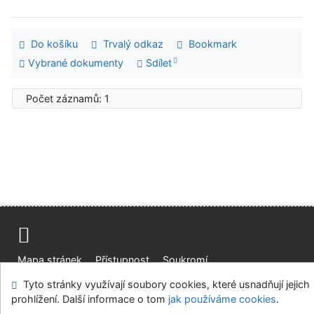
Do košíku
Trvalý odkaz
Bookmark
Vybrané dokumenty
Sdílet
Počet záznamů: 1
Mapa stránek
Přístupnost
Soukromí
Modul OpenSearch
Napište nám
Nastavení cookies
Tyto stránky využívají soubory cookies, které usnadňují jejich
prohlížení. Další informace o tom
jak používáme cookies
.
Ústavní soud, IČO: 48513687, se sídlem Joštova 625/8,