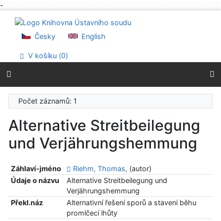
-
Přejít na obsah
Přejít na menu
Prohlášení o webové přístupnosti
Česky
English
V košíku (
0
)
Počet záznamů: 1
Alternative Streitbeilegung
und Verjährungshemmung
Záhlaví-jméno
Riehm, Thomas,
(autor)
Údaje o názvu
Alternative Streitbeilegung und
Verjährungshemmung
Překl.náz
Alternativní řešení sporů a stavení běhu
promlčecí lhůty