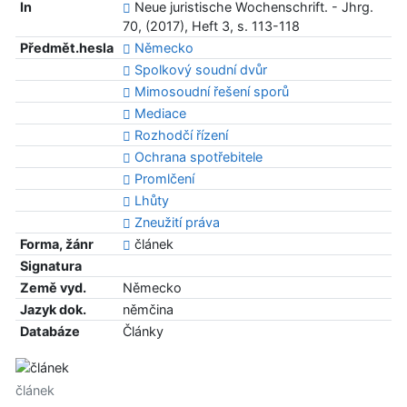
In
Neue juristische Wochenschrift. - Jhrg.
70, (2017), Heft 3, s. 113-118
Předmět.hesla
Německo
Spolkový soudní dvůr
Mimosoudní řešení sporů
Mediace
Rozhodčí řízení
Ochrana spotřebitele
Promlčení
Lhůty
Zneužití práva
Forma, žánr
článek
Signatura
Země vyd.
Německo
Jazyk dok.
němčina
Databáze
Články
článek