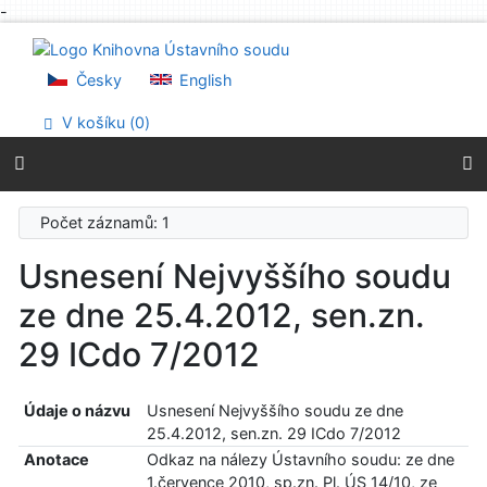
-
Přejít na obsah
Přejít na menu
Prohlášení o webové přístupnosti
Česky
English
V košíku (
0
)
Počet záznamů: 1
Usnesení Nejvyššího soudu
ze dne 25.4.2012, sen.zn.
29 ICdo 7/2012
Údaje o názvu
Usnesení Nejvyššího soudu ze dne
25.4.2012, sen.zn. 29 ICdo 7/2012
Anotace
Odkaz na nálezy Ústavního soudu: ze dne
1.července 2010, sp.zn. Pl. ÚS 14/10, ze