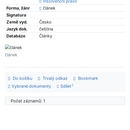
Insolvenční právo
Forma, žánr
článek
Signatura
Země vyd.
Česko
Jazyk dok.
čeština
Databáze
Články
článek
Do košíku
Trvalý odkaz
Bookmark
Vybrané dokumenty
Sdílet
Počet záznamů: 1