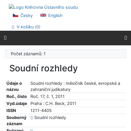
Přejít na obsah
Přejít na menu
Prohlášení o webové přístupnosti
Česky
English
V košíku (
0
)
Počet záznamů: 1
Soudní rozhledy
Údaje o
Soudní rozhledy : měsíčník české, evropské a
názvu
zahraniční judikatury
Roč., číslo
Roč. 17, č. 1, 2011
Vyd.údaje
Praha : C.H. Beck, 2011
ISSN
1211-4405
Souborný
Soudní rozhledy
záznam
Svázaný