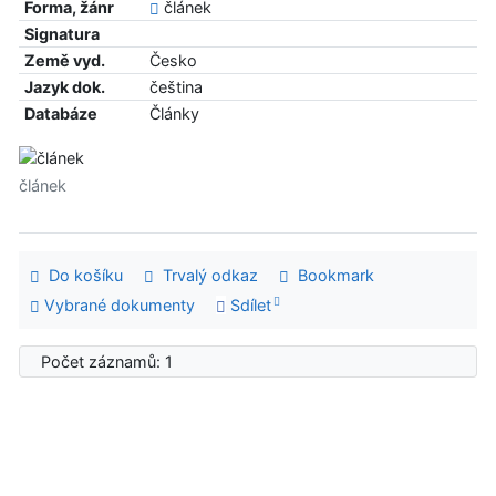
Forma, žánr
článek
Signatura
Země vyd.
Česko
Jazyk dok.
čeština
Databáze
Články
článek
Do košíku
Trvalý odkaz
Bookmark
Vybrané dokumenty
Sdílet
Počet záznamů: 1