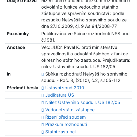
Údaje o názvu
Řízení před soudem: přezkum rozhodnutí o
odvolání z funkce vedoucího státního
zástupce ve správním soudnictví : podle
rozsudku Nejvyššího správního soudu ze
dne 27.10.2009, čj. 9 As 94/2008-77
Poznámky
Publikováno ve Sbírce rozhodnutí NSS pod
č.1981.
Anotace
Věc: JUDr. Pavel K. proti ministerstvu
spravedlnosti o odvolání žalobce z funkce
okresního státního zástupce. Prejudikatura:
nález Ústavního soudu I. ÚS 182/05.
In
Sbírka rozhodnutí Nejvyššího správního
soudu. - Roč. 8, (2010), č.2, s.105-112
Předmět.hesla
Ústavní soud 2010
Judikatura ÚS
Nález Ústavního soudu I. ÚS 182/05
Vedoucí státní zástupce
Řízení před soudem
Přezkum rozhodnutí
Státní zástupci