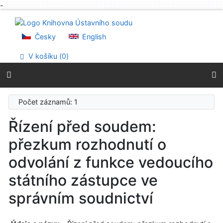
-
Přejít na obsah
Přejít na menu
Prohlášení o webové přístupnosti
Česky
English
V košíku (
0
)
Počet záznamů: 1
Řízení před soudem:
přezkum rozhodnutí o
odvolání z funkce vedoucího
státního zástupce ve
správním soudnictví