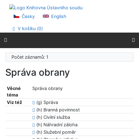
Přejít na obsah
Přejít na menu
Prohlášení o webové přístupnosti
Česky
English
V košíku (
0
)
Počet záznamů: 1
Správa obrany
Věcné
Správa obrany
téma
Viz též
(g) Správa
(h) Branná povinnost
(h) Civilní služba
(h) Náhradní záloha
(h) Služební poměr