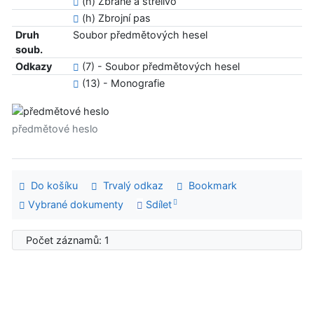
(h) Zbraně a střelivo
(h) Zbrojní pas
Druh
Soubor předmětových hesel
soub.
Odkazy
(7) - Soubor předmětových hesel
(13) - Monografie
předmětové heslo
Do košíku
Trvalý odkaz
Bookmark
Vybrané dokumenty
Sdílet
Počet záznamů: 1