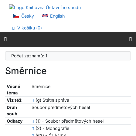
Přejít na obsah
Přejít na menu
Prohlášení o webové přístupnosti
Česky
English
V košíku (
0
)
Počet záznamů: 1
Směrnice
Věcné
Směrnice
téma
Viz též
(g) Státní správa
Druh
Soubor předmětových hesel
soub.
Odkazy
(1) - Soubor předmětových hesel
(2) - Monografie
(62) - ČLÁNKY