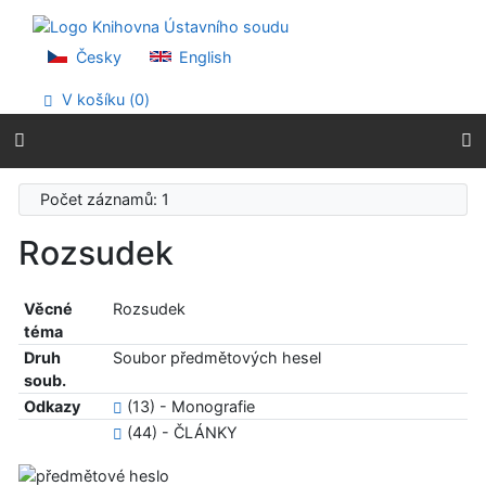
Přejít na obsah
Přejít na menu
Prohlášení o webové přístupnosti
Česky
English
V košíku (
0
)
Počet záznamů: 1
Rozsudek
Věcné
Rozsudek
téma
Druh
Soubor předmětových hesel
soub.
Odkazy
(13) - Monografie
(44) - ČLÁNKY