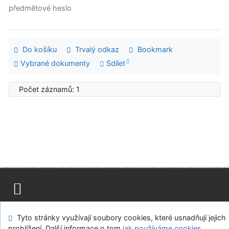
předmětové heslo
Do košíku
Trvalý odkaz
Bookmark
Vybrané dokumenty
Sdílet
Počet záznamů: 1
Mapa stránek
Přístupnost
Soukromí
Tyto stránky využívají soubory cookies, které usnadňují jejich
Modul OpenSearch
Napište nám
Nastavení cookies
prohlížení. Další informace o tom
jak používáme cookies
.