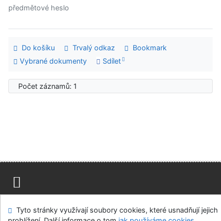
předmětové heslo
Do košíku
Trvalý odkaz
Bookmark
Vybrané dokumenty
Sdílet
Počet záznamů: 1
Mapa stránek
Přístupnost
Soukromí
Tyto stránky využívají soubory cookies, které usnadňují jejich
Modul OpenSearch
Napište nám
Nastavení cookies
prohlížení. Další informace o tom
jak používáme cookies
.