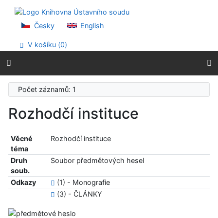
Přejít na obsah
Přejít na menu
Prohlášení o webové přístupnosti
Česky
English
V košíku (
0
)
Počet záznamů: 1
Rozhodčí instituce
Věcné
Rozhodčí instituce
téma
Druh
Soubor předmětových hesel
soub.
Odkazy
(1) - Monografie
(3) - ČLÁNKY