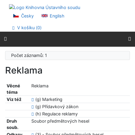
Přejít na obsah
Přejít na menu
Prohlášení o webové přístupnosti
Česky
English
V košíku (
0
)
Počet záznamů: 1
Reklama
Věcné
Reklama
téma
Viz též
(g) Marketing
(g) Přídavkový zákon
(h) Regulace reklamy
Druh
Soubor předmětových hesel
soub.
Odkazy
(3) - Soubor předmětových hesel