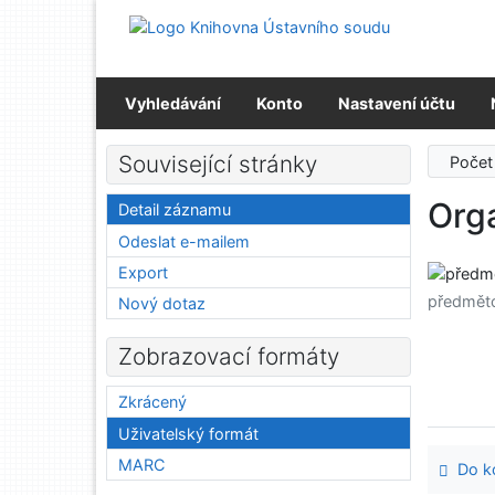
Přejít na obsah
Přejít na menu
Prohlášení o webové přístupnosti
Vyhledávání
Konto
Nastavení účtu
Související stránky
Počet
Org
Detail záznamu
Odeslat e-mailem
Export
předmět
Nový dotaz
Zobrazovací formáty
Zkrácený
Uživatelský formát
MARC
Do ko