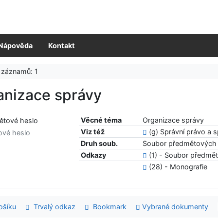
Nápověda
Kontakt
 záznamů: 1
anizace správy
Věcné téma
Organizace správy
Viz též
(g) Správní právo a 
ové heslo
Druh soub.
Soubor předmětových 
Odkazy
(1) - Soubor předmě
(28) - Monografie
šíku
Trvalý odkaz
Bookmark
Vybrané dokumenty