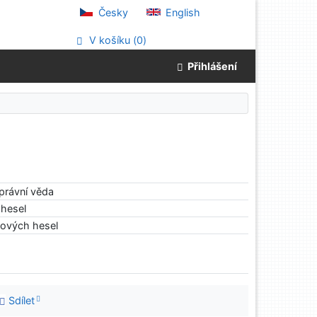
Česky
English
V košíku (
0
)
Přihlášení
správní věda
hesel
tových hesel
Sdílet