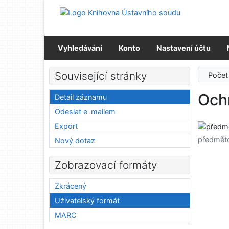
Přejít na obsah
Přejít na menu
Prohlášení o webové přístupnosti
Vyhledávání
Konto
Nastavení účtu
Související stránky
Počet
Och
Detail záznamu
Odeslat e-mailem
Export
předmět
Nový dotaz
Zobrazovací formáty
Zkrácený
Uživatelský formát
MARC