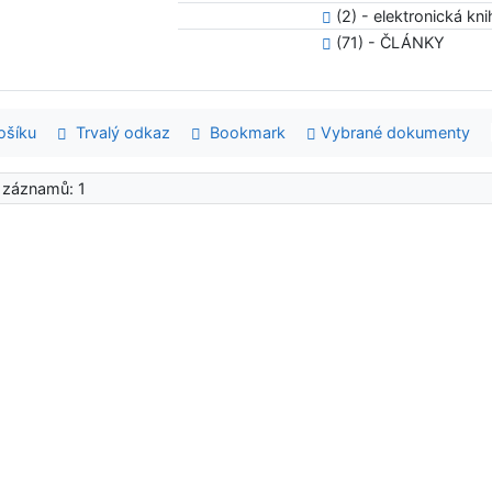
(2) - elektronická kn
(71) - ČLÁNKY
šíku
Trvalý odkaz
Bookmark
Vybrané dokumenty
 záznamů: 1