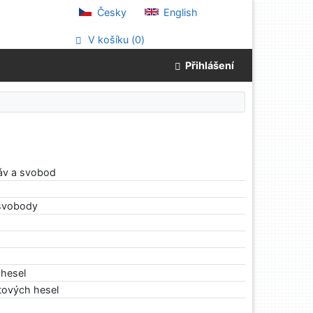
Česky
English
V košíku (
0
)
Přihlášení
áv a svobod
 svobody
hesel
tových hesel