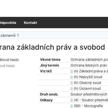
Nápověda
Kontakt
 záznamů: 1
rana základních práv a svobod
Věcné téma
Ochrana základních pr
Jiný termín
Ochrana lidských práv
ové heslo
Viz též
(n) Základní práva a
(h) Nejvyšší soud
(h) Obecný soud
(h) Ústavní soud
Druh soub.
Soubor předmětových 
Odkazy
(4) - Soubor předmě
(99) - Monografie