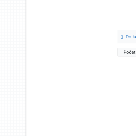
Do ko
Počet