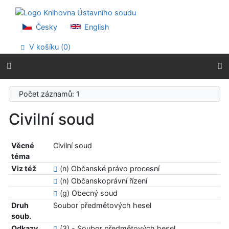
Přejít na obsah
Přejít na menu
Prohlášení o webové přístupnosti
Česky
English
V košíku (
0
)
Počet záznamů: 1
Civilní soud
Věcné
Civilní soud
téma
Viz též
(n) Občanské právo procesní
(n) Občanskoprávní řízení
(g) Obecný soud
Druh
Soubor předmětových hesel
soub.
Odkazy
(3) - Soubor předmětových hesel