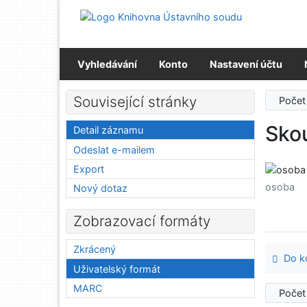
Přejít na obsah
Přejít na menu
Prohlášení o webové přístupnosti
Vyhledávání
Konto
Nastavení účtu
Související stránky
Počet
Sko
Detail záznamu
Odeslat e-mailem
Export
osoba
Nový dotaz
Zobrazovací formáty
Zkrácený
Do ko
Uživatelský formát
MARC
Počet