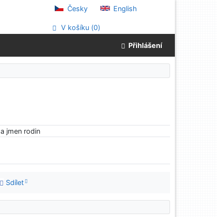
Česky
English
V košíku (
0
)
Přihlášení
a jmen rodin
Sdílet