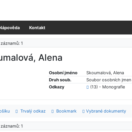
Nápověda
Kontakt
 záznamů: 1
umalová, Alena
Osobní jméno
Skoumalová, Alena
Druh soub.
Soubor osobních jmen 
Odkazy
(13) - Monografie
šíku
Trvalý odkaz
Bookmark
Vybrané dokumenty
 záznamů: 1