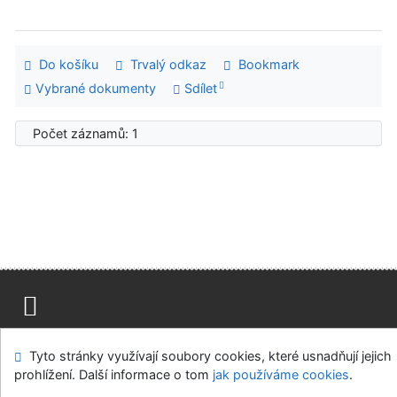
Do košíku
Trvalý odkaz
Bookmark
Vybrané dokumenty
Sdílet
Počet záznamů: 1
Mapa stránek
Přístupnost
Soukromí
Tyto stránky využívají soubory cookies, které usnadňují jejich
Modul OpenSearch
Napište nám
Nastavení cookies
prohlížení. Další informace o tom
jak používáme cookies
.