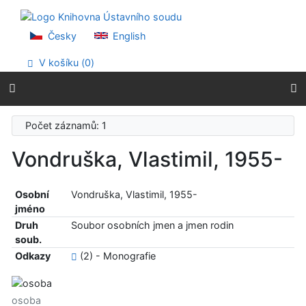
Přejít na obsah
Přejít na menu
Prohlášení o webové přístupnosti
Česky
English
V košíku (
0
)
Počet záznamů: 1
Vondruška, Vlastimil, 1955-
Osobní
Vondruška, Vlastimil, 1955-
jméno
Druh
Soubor osobních jmen a jmen rodin
soub.
Odkazy
(2) - Monografie
osoba