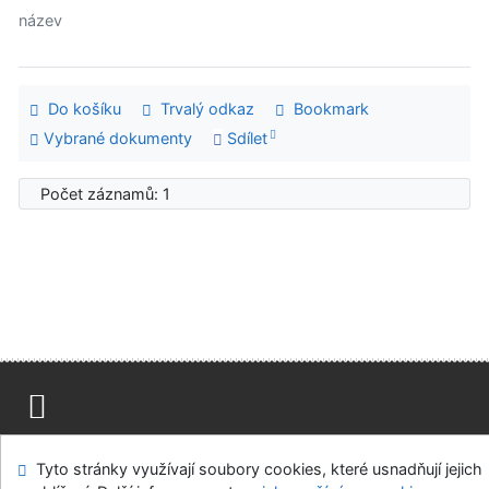
název
Do košíku
Trvalý odkaz
Bookmark
Vybrané dokumenty
Sdílet
Počet záznamů: 1
Mapa stránek
Přístupnost
Soukromí
Tyto stránky využívají soubory cookies, které usnadňují jejich
Modul OpenSearch
Napište nám
Nastavení cookies