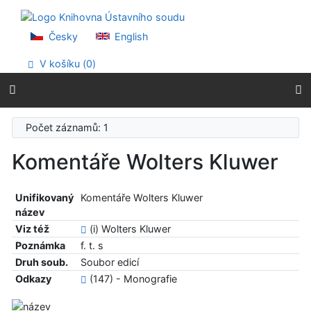
Přejít na obsah
Přejít na menu
Prohlášení o webové přístupnosti
Česky
English
V košíku (
0
)
Počet záznamů: 1
Komentáře Wolters Kluwer
Unifikovaný
Komentáře Wolters Kluwer
název
Viz též
(i) Wolters Kluwer
Poznámka
f. t. s
Druh soub.
Soubor edicí
Odkazy
(147) - Monografie