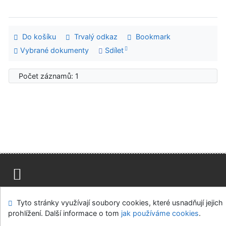
Do košíku
Trvalý odkaz
Bookmark
Vybrané dokumenty
Sdílet
Počet záznamů: 1
Mapa stránek
Přístupnost
Soukromí
Tyto stránky využívají soubory cookies, které usnadňují jejich
Modul OpenSearch
Napište nám
Nastavení cookies
prohlížení. Další informace o tom
jak používáme cookies
.