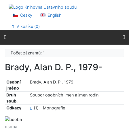
Přejít na obsah
Přejít na menu
Prohlášení o webové přístupnosti
Česky
English
V košíku (
0
)
Počet záznamů: 1
Brady, Alan D. P., 1979-
Osobní
Brady, Alan D. P., 1979-
jméno
Druh
Soubor osobních jmen a jmen rodin
soub.
Odkazy
(1) - Monografie
osoba