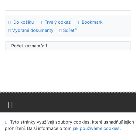
Do košíku
Trvalý odkaz
Bookmark
Vybrané dokumenty
Sdílet
Počet záznamů: 1
Mapa stránek
Přístupnost
Soukromí
Tyto stránky využívají soubory cookies, které usnadňují jejich
Modul OpenSearch
Napište nám
Nastavení cookies
prohlížení. Další informace o tom
jak používáme cookies
.