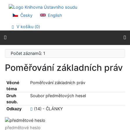
Přejít na obsah
Přejít na menu
Prohlášení o webové přístupnosti
Česky
English
V košíku (
0
)
Počet záznamů: 1
Poměřování základních práv
Věcné
Poměřování základních práv
téma
Druh
Soubor předmětových hesel
soub.
Odkazy
(14) - ČLÁNKY
předmětové heslo