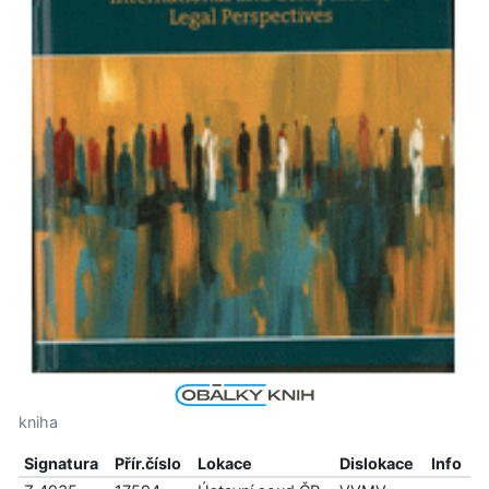
kniha
Signatura
Přír.číslo
Lokace
Dislokace
Info