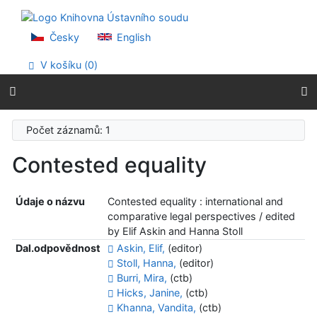
Přejít na obsah
Přejít na menu
Prohlášení o webové přístupnosti
Česky
English
V košíku (
0
)
Počet záznamů: 1
Contested equality
Údaje o názvu
Contested equality : international and
comparative legal perspectives / edited
by Elif Askin and Hanna Stoll
Dal.odpovědnost
Askin, Elif,
(editor)
Stoll, Hanna,
(editor)
Burri, Mira,
(ctb)
Hicks, Janine,
(ctb)
Khanna, Vandita,
(ctb)