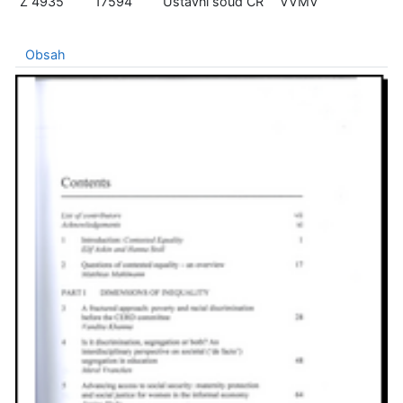
Z 4935
17594
Ústavní soud ČR
VVMV
Obsah