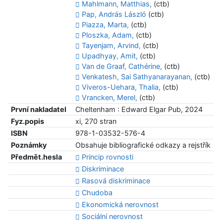
Mahlmann, Matthias,
(ctb)
Pap, András László
(ctb)
Piazza, Marta,
(ctb)
Ploszka, Adam,
(ctb)
Tayenjam, Arvind,
(ctb)
Upadhyay, Amit,
(ctb)
Van de Graaf, Cathérine,
(ctb)
Venkatesh, Sai Sathyanarayanan,
(ctb)
Viveros-Uehara, Thalia,
(ctb)
Vrancken, Merel,
(ctb)
První nakladatel
Cheltenham : Edward Elgar Pub, 2024
Fyz.popis
xi, 270 stran
ISBN
978-1-03532-576-4
Poznámky
Obsahuje bibliografické odkazy a rejstřík
Předmět.hesla
Princip rovnosti
Diskriminace
Rasová diskriminace
Chudoba
Ekonomická nerovnost
Sociální nerovnost