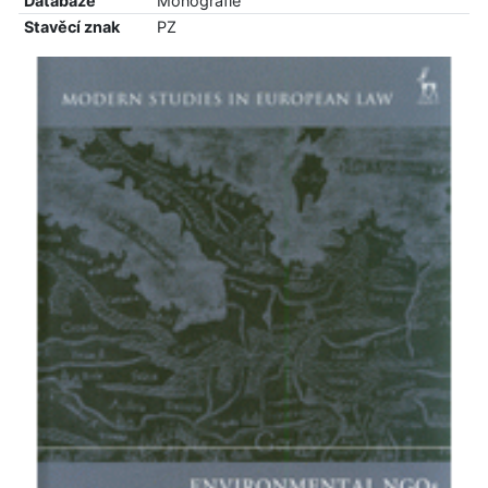
Databáze
Monografie
Stavěcí znak
PZ