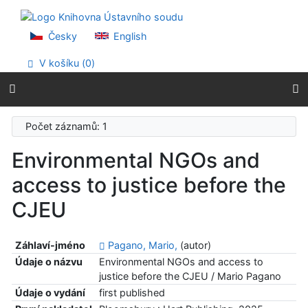
Přejít na obsah
Přejít na menu
Prohlášení o webové přístupnosti
Česky
English
V košíku (
0
)
Počet záznamů: 1
Environmental NGOs and
access to justice before the
CJEU
Záhlaví-jméno
Pagano, Mario,
(autor)
Údaje o názvu
Environmental NGOs and access to
justice before the CJEU / Mario Pagano
Údaje o vydání
first published