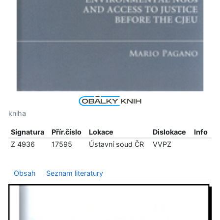
kniha
Signatura
Přír.číslo
Lokace
Dislokace
Info
Z 4936
17595
Ústavní soud ČR
VVPZ
Obsah
Seznam literatury