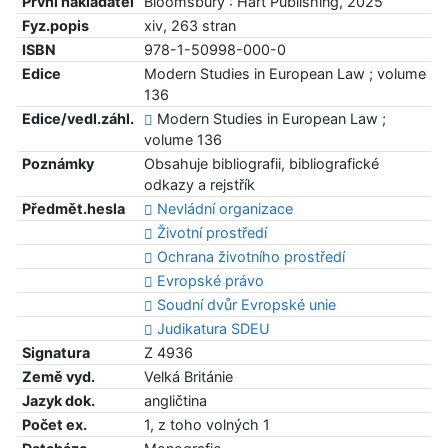
První nakladatel
Bloomsbury : Hart Publishing, 2025
Fyz.popis
xiv, 263 stran
ISBN
978-1-50998-000-0
Edice
Modern Studies in European Law ; volume
136
Edice/vedl.záhl.
Modern Studies in European Law ;
volume 136
Poznámky
Obsahuje bibliografii, bibliografické
odkazy a rejstřík
Předmět.hesla
Nevládní organizace
Životní prostředí
Ochrana životního prostředí
Evropské právo
Soudní dvůr Evropské unie
Judikatura SDEU
Signatura
Z 4936
Země vyd.
Velká Británie
Jazyk dok.
angličtina
Počet ex.
1, z toho volných 1