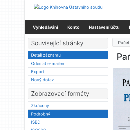
Přejít na obsah
Přejít na menu
Prohlášení o webové přístupnosti
Vyhledávání
Konto
Nastavení účtu
Související stránky
Počet
Pa
Detail záznamu
Odeslat e-mailem
Export
Nový dotaz
Zobrazovací formáty
Zkrácený
Podrobný
ISBD