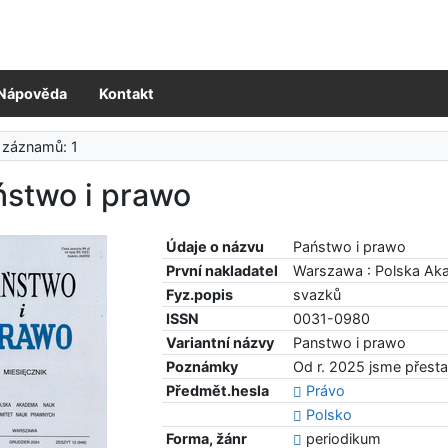
Nápověda
Kontakt
 záznamů: 1
ństwo i prawo
Údaje o názvu
Państwo i prawo
První nakladatel
Warszawa : Polska Ak
Fyz.popis
svazků
ISSN
0031-0980
Variantní názvy
Panstwo i prawo
Poznámky
Od r. 2025 jsme přestal
Předmět.hesla
Právo
Polsko
Forma, žánr
periodikum