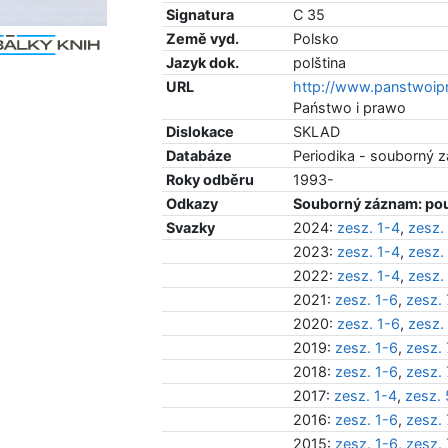
Signatura
C 35
Země vyd.
Polsko
Jazyk dok.
polština
URL
http://www.panstwoip
Państwo i prawo
Dislokace
SKLAD
Databáze
Periodika - souborný 
Roky odběru
1993-
Odkazy
Souborný záznam: pou
Svazky
2024:
zesz. 1-4
,
zesz.
2023:
zesz. 1-4
,
zesz.
2022:
zesz. 1-4
,
zesz.
2021:
zesz. 1-6
,
zesz.
2020:
zesz. 1-6
,
zesz.
2019:
zesz. 1-6
,
zesz.
2018:
zesz. 1-6
,
zesz.
2017:
zesz. 1-4
,
zesz.
2016:
zesz. 1-6
,
zesz.
2015:
zesz. 1-6
,
zesz.