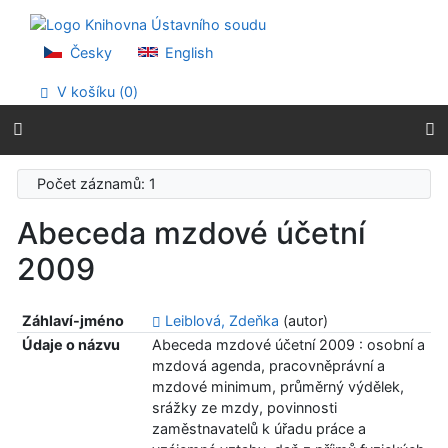
Přejít na obsah
Přejít na menu
Prohlášení o webové přístupnosti
Česky
English
V košíku (
0
)
Počet záznamů: 1
Abeceda mzdové účetní
2009
Záhlaví-jméno
Leiblová, Zdeňka
(autor)
Údaje o názvu
Abeceda mzdové účetní 2009 : osobní a
mzdová agenda, pracovněprávní a
mzdové minimum, průměrný výdělek,
srážky ze mzdy, povinnosti
zaměstnavatelů k úřadu práce a