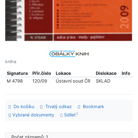
kniha
Signatura
Přír.číslo
Lokace
Dislokace
Info
M 4798
120/09
Ústavní soud ČR
SKLAD
Do košíku
Trvalý odkaz
Bookmark
Vybrané dokumenty
Sdílet
Počet záznamů: 1