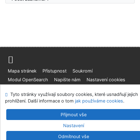
Mapa stránek
Přístupnost
Soukromí
Modul OpenSearch
Napište nám
Nastavení cookies
Tyto stránky využívají soubory cookies, které usnadňují jejich
Ústavní soud, IČO: 48513687, se sídlem Joštova 625/8,
prohlížení. Další informace o tom
jak používáme cookies
.
660 83 Brno
©1993-2026
IPAC
v.4.8.63a
-
Cosmotron Bohemia, s.r.o.
Přijmout vše
Nastavení
Odmítnout vše