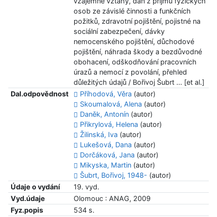
vzájemné vztahy, daň z příjmů fyzických
osob ze závislé činnosti a funkčních
požitků, zdravotní pojištění, pojistné na
sociální zabezpečení, dávky
nemocenského pojištění, důchodové
pojištění, náhrada škody a bezdůvodné
obohacení, odškodňování pracovních
úrazů a nemocí z povolání, přehled
důležitých údajů / Bořivoj Šubrt ... [et al.]
Dal.odpovědnost
Příhodová, Věra
(autor)
Skoumalová, Alena
(autor)
Daněk, Antonín
(autor)
Přikrylová, Helena
(autor)
Žilinská, Iva
(autor)
Lukešová, Dana
(autor)
Dorčáková, Jana
(autor)
Mikyska, Martin
(autor)
Šubrt, Bořivoj, 1948-
(autor)
Údaje o vydání
19. vyd.
Vyd.údaje
Olomouc : ANAG, 2009
Fyz.popis
534 s.