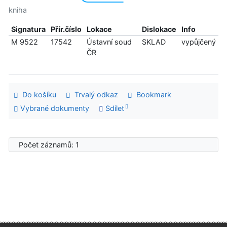
kniha
Signatura
Přír.číslo
Lokace
Dislokace
Info
M 9522
17542
Ústavní soud
SKLAD
vypůjčený
ČR
Do košíku
Trvalý odkaz
Bookmark
Vybrané dokumenty
Sdílet
Počet záznamů: 1