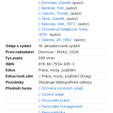
Schmied, Zdeněk
(autor)
Beránek, Petr,
(autor)
Liškutín, Tomáš,
(autor)
Šenk, Zdeněk,
(autor)
Kalvoda, Aleš, 1973-
(autor)
Chmielová Dalajková, Iveta,
1976-
(autor)
Valenta, Jiří, 1962-
(autor)
Údaje o vydání
16. aktualizované vydání
První nakladatel
Olomouc : ANAG, 2026
Fyz.popis
599 stran
ISBN
978-80-7554-435-3
Edice
Práce, mzdy, pojištění
Edice/vedl.záhl.
Práce, mzdy, pojištění (Anag)
Poznámky
Obsahuje bibliografické odkazy
Předmět.hesla
Ochrana osobních údajů
Osobní údaje
Personální práce
Personální management
Personalistika