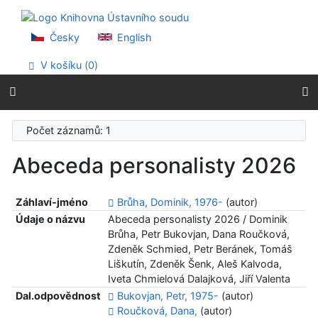
Přejít na obsah
Přejít na menu
Prohlášení o webové přístupnosti
Česky
English
V košíku (
0
)
Počet záznamů: 1
Abeceda personalisty 2026
Záhlaví-jméno
Brůha, Dominik, 1976-
(autor)
Údaje o názvu
Abeceda personalisty 2026 / Dominik
Brůha, Petr Bukovjan, Dana Roučková,
Zdeněk Schmied, Petr Beránek, Tomáš
Liškutín, Zdeněk Šenk, Aleš Kalvoda,
Iveta Chmielová Dalajková, Jiří Valenta
Dal.odpovědnost
Bukovjan, Petr, 1975-
(autor)
Roučková, Dana,
(autor)