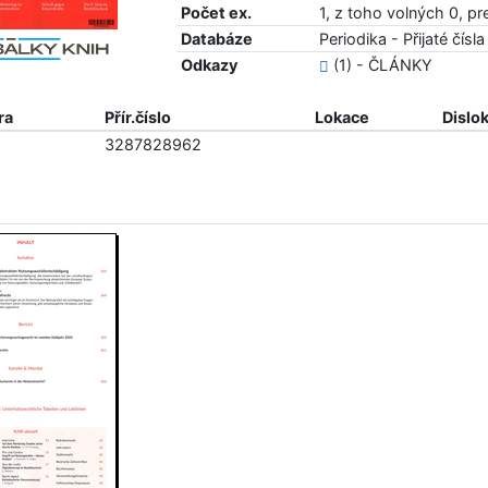
Počet ex.
1, z toho volných 0, p
Databáze
Periodika - Přijaté čísla
Odkazy
(1) - ČLÁNKY
ra
Přír.číslo
Lokace
Dislo
3287828962