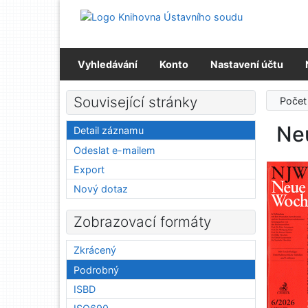
Přejít na obsah
Přejít na menu
Prohlášení o webové přístupnosti
Vyhledávání
Konto
Nastavení účtu
Související stránky
Počet
Neu
Detail záznamu
Odeslat e-mailem
Export
Nový dotaz
Zobrazovací formáty
Zkrácený
Podrobný
ISBD