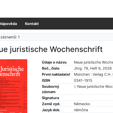
Nápověda
Kontakt
 záznamů: 1
e juristische Wochenschrift
Údaje o názvu
Neue juristische Woche
Roč., číslo
Jhrg. 79, Heft 6, 2026
První nakladatel
München : Verlag C.H.
ISSN
0341-1915
Souborný
Neue juristische Woc
záznam
Signatura
Země vyd.
Německo
Jazyk dok.
němčina