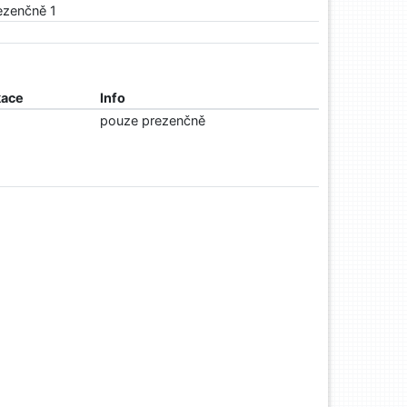
rezenčně 1
kace
Info
pouze prezenčně