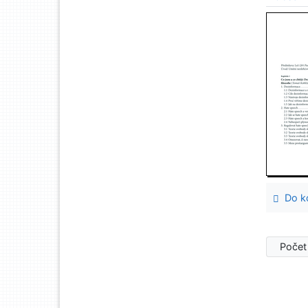
Do ko
Počet