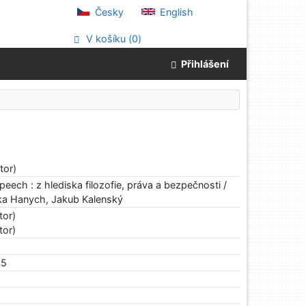
Česky
English
V košíku (
0
)
Přihlášení
tor)
eech : z hlediska filozofie, práva a bezpečnosti /
ka Hanych, Jakub Kalenský
tor)
tor)
25