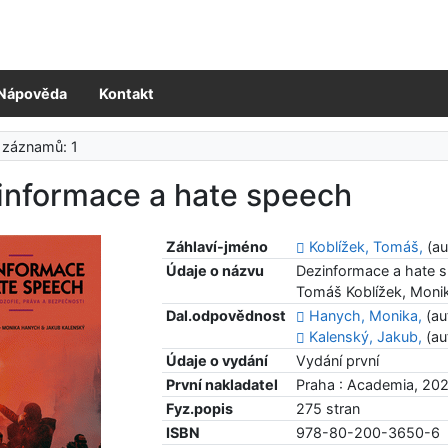
Nápověda
Kontakt
 záznamů: 1
informace a hate speech
Záhlaví-jméno
Koblížek, Tomáš,
(au
Údaje o názvu
Dezinformace a hate sp
Tomáš Koblížek, Moni
Dal.odpovědnost
Hanych, Monika,
(au
Kalenský, Jakub,
(au
Údaje o vydání
Vydání první
První nakladatel
Praha : Academia, 20
Fyz.popis
275 stran
ISBN
978-80-200-3650-6