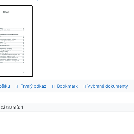
šíku
Trvalý odkaz
Bookmark
Vybrané dokumenty
 záznamů: 1