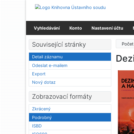
Přejít na obsah
Přejít na menu
Prohlášení o webové přístupnosti
Vyhledávání
Konto
Nastavení účtu
Související stránky
Počet
Dez
Detail záznamu
Odeslat e-mailem
Export
Nový dotaz
Zobrazovací formáty
Zkrácený
Podrobný
ISBD