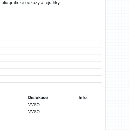
bibliografické odkazy a rejstříky
Dislokace
Info
VVSO
VVSO