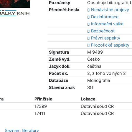
Poznámky
Obsahuje bibliografii, 
Předmět.hesla
Nenávistné projevy
Dezinformace
Informační válka
Bezpečnost
Právní aspekty
Filozofické aspekty
Signatura
M 9489
Země vyd.
Česko
Jazyk dok.
čeština
Počet ex.
2, z toho volných 2
Databáze
Monografie
Stavěcí znak
SO
ra
Přír.číslo
Lokace
17399
Ústavní soud ČR
17411
Ústavní soud ČR
Seznam literatury