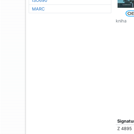
ISO690
MARC
kniha
Signatu
Z 4895