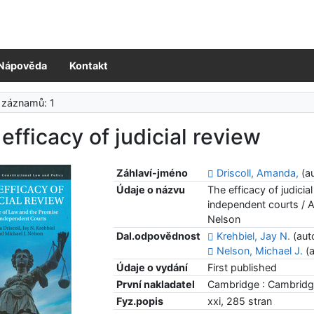
Nápověda
Kontakt
 záznamů: 1
efficacy of judicial review
Záhlaví-jméno
Driscoll, Amanda,
(au
Údaje o názvu
The efficacy of judicia
independent courts / A
Nelson
Dal.odpovědnost
Krehbiel, Jay N.
(aut
Nelson, Michael J.
(a
Údaje o vydání
First published
První nakladatel
Cambridge : Cambridge
Fyz.popis
xxi, 285 stran