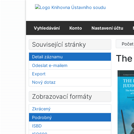
Přejít na obsah
Přejít na menu
Prohlášení o webové přístupnosti
Vyhledávání
Konto
Nastavení účtu
Související stránky
Počet
The 
Detail záznamu
Odeslat e-mailem
Export
Nový dotaz
Zobrazovací formáty
Zkrácený
Podrobný
ISBD