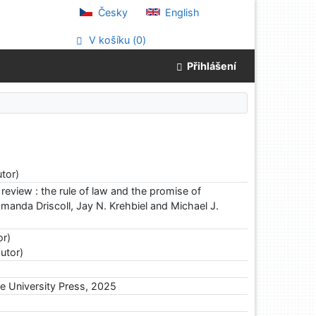
Česky
English
V košíku (
0
)
Přihlášení
tor)
l review : the rule of law and the promise of
manda Driscoll, Jay N. Krehbiel and Michael J.
or)
utor)
 University Press, 2025