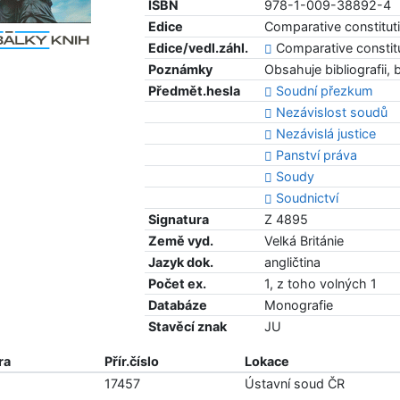
ISBN
978-1-009-38892-4
Edice
Comparative constituti
Edice/vedl.záhl.
Comparative constitu
Poznámky
Obsahuje bibliografii, 
Předmět.hesla
Soudní přezkum
Nezávislost soudů
Nezávislá justice
Panství práva
Soudy
Soudnictví
Signatura
Z 4895
Země vyd.
Velká Británie
Jazyk dok.
angličtina
Počet ex.
1, z toho volných 1
Databáze
Monografie
Stavěcí znak
JU
ra
Přír.číslo
Lokace
17457
Ústavní soud ČR