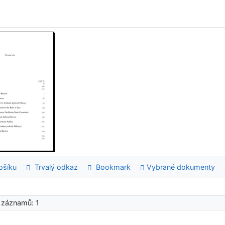
šíku
Trvalý odkaz
Bookmark
Vybrané dokumenty
 záznamů: 1