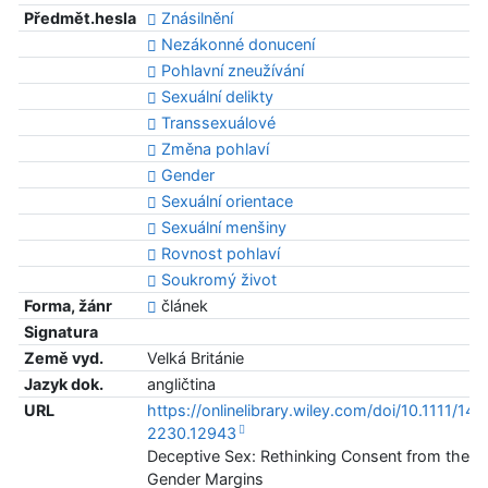
Předmět.hesla
Znásilnění
Nezákonné donucení
Pohlavní zneužívání
Sexuální delikty
Transsexuálové
Změna pohlaví
Gender
Sexuální orientace
Sexuální menšiny
Rovnost pohlaví
Soukromý život
Forma, žánr
článek
Signatura
Země vyd.
Velká Británie
Jazyk dok.
angličtina
URL
https://onlinelibrary.wiley.com/doi/10.1111/146
2230.12943
Deceptive Sex: Rethinking Consent from the
Gender Margins