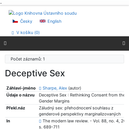
-
Přejít na obsah
Přejít na menu
Prohlášení o webové přístupnosti
Česky
English
V košíku (
0
)
Počet záznamů: 1
Deceptive Sex
Záhlaví-jméno
Sharpe, Alex
(autor)
Údaje o názvu
Deceptive Sex : Rethinking Consent from the
Gender Margins
Překl.náz
Záludný sex: přehodnocení souhlasu z
genderové perspektivy marginalizovaných
In
The modern law review. - Vol. 88, no. 4, 202
s. 689-711