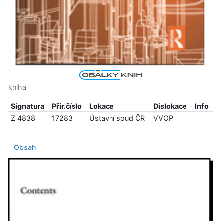
kniha
Signatura
Přír.číslo
Lokace
Dislokace
Info
Z 4838
17283
Ústavní soud ČR
VVOP
Obsah