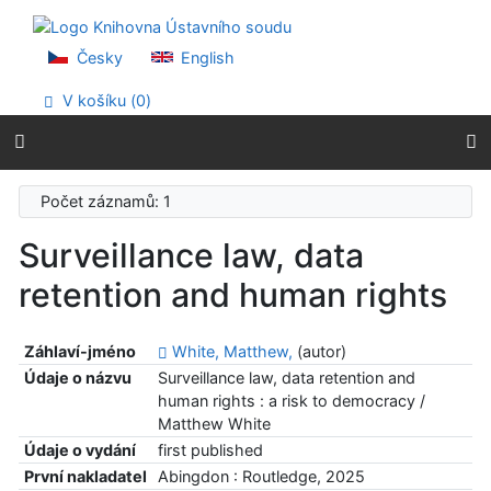
Přejít na obsah
Přejít na menu
Prohlášení o webové přístupnosti
Česky
English
V košíku (
0
)
Počet záznamů: 1
Surveillance law, data
retention and human rights
Záhlaví-jméno
White, Matthew,
(autor)
Údaje o názvu
Surveillance law, data retention and
human rights : a risk to democracy /
Matthew White
Údaje o vydání
first published
První nakladatel
Abingdon : Routledge, 2025