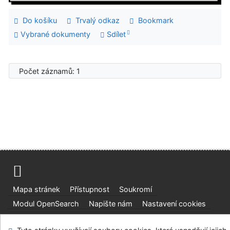
Do košíku
Trvalý odkaz
Bookmark
Vybrané dokumenty
Sdílet
Počet záznamů: 1
Mapa stránek
Přístupnost
Soukromí
Modul OpenSearch
Napište nám
Nastavení cookies
Ústavní soud, IČO: 48513687, se sídlem Joštova 625/8,