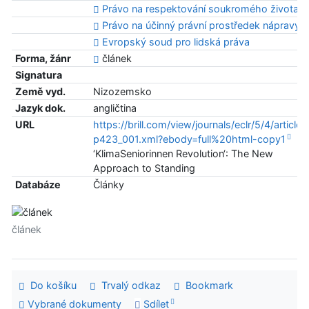
Právo na respektování soukromého života
Právo na účinný právní prostředek nápravy
Evropský soud pro lidská práva
Forma, žánr
článek
Signatura
Země vyd.
Nizozemsko
Jazyk dok.
angličtina
URL
https://brill.com/view/journals/eclr/5/4/article-
p423_001.xml?ebody=full%20html-copy1
‘KlimaSeniorinnen Revolution‘: The New
Approach to Standing
Databáze
Články
článek
Do košíku
Trvalý odkaz
Bookmark
Vybrané dokumenty
Sdílet