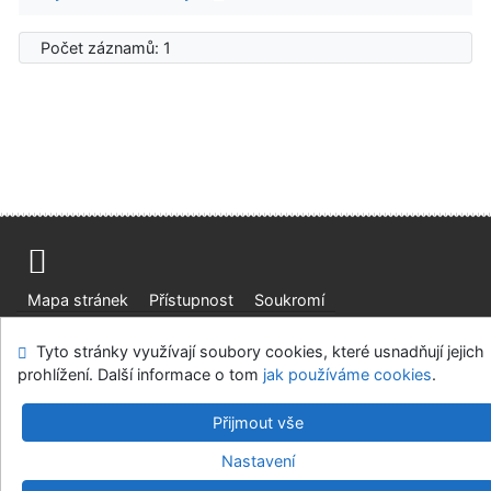
Počet záznamů: 1
Mapa stránek
Přístupnost
Soukromí
Modul OpenSearch
Napište nám
Nastavení cookies
Tyto stránky využívají soubory cookies, které usnadňují jejich
prohlížení. Další informace o tom
jak používáme cookies
.
Ústavní soud, IČO: 48513687, se sídlem Joštova 625/8,
660 83 Brno
Přijmout vše
©1993-2026
IPAC
v.4.8.63a
-
Cosmotron Bohemia, s.r.o.
Nastavení