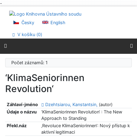
-
Přejít na obsah
Přejít na menu
Prohlášení o webové přístupnosti
Česky
English
V košíku (
0
)
Počet záznamů: 1
‘KlimaSeniorinnen
Revolution‘
Záhlaví-jméno
Dzehtsiarou, Kanstantsin,
(autor)
Údaje o názvu
‘KlimaSeniorinnen Revolution‘ : The New
Approach to Standing
Překl.náz
‚Revoluce KlimaSeniorinnen‘: Nový přístup k
aktivní legitimaci