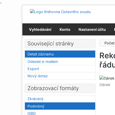
-
Přejít na obsah
Přejít na menu
Prohlášení o webové přístupnosti
Vyhledávání
Konto
Nastavení účtu
Související stránky
Počet
Reko
Detail záznamu
Odeslat e-mailem
řádu
Export
Nový dotaz
článek
Zobrazovací formáty
Zkrácený
Podrobný
ISBD