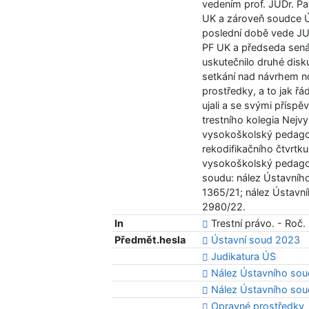
vedením prof. JUDr. Pa
UK a zároveň soudce Ú
poslední době vede JUDr
PF UK a předseda sená
uskutečnilo druhé disku
setkání nad návrhem n
prostředky, a to jak řá
ujali a se svými příspě
trestního kolegia Nejvy
vysokoškolský pedago
rekodifikačního čtvrtku
vysokoškolský pedagog
soudu: nález Ústavního
1365/21; nález Ústavní
2980/22.
In
Trestní právo. - Roč. 
Předmět.hesla
Ústavní soud 2023
Judikatura ÚS
Nález Ústavního sou
Nález Ústavního sou
Opravné prostředky