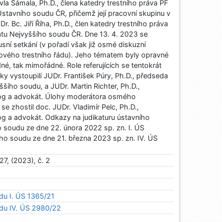
vla Šámala, Ph.D., člena katedry trestního práva PF
stavního soudu ČR, přičemž její pracovní skupinu v
. Bc. Jiří Říha, Ph.D., člen katedry trestního práva
tu Nejvyššího soudu ČR. Dne 13. 4. 2023 se
sní setkání (v pořadí však již osmé diskuzní
ového trestního řádu). Jeho tématem byly opravné
dné, tak mimořádné. Role referujících se tentokrát
vky vystoupili JUDr. František Púry, Ph.D., předseda
ššího soudu, a JUDr. Martin Richter, Ph.D.,
g a advokát. Úlohy moderátora osmého
 se zhostil doc. JUDr. Vladimír Pelc, Ph.D.,
 a advokát. Odkazy na judikaturu ústavního
 soudu ze dne 22. února 2022 sp. zn. I. ÚS
ho soudu ze dne 21. března 2023 sp. zn. IV. ÚS
27, (2023), č. 2
du I. ÚS 1365/21
du IV. ÚS 2980/22