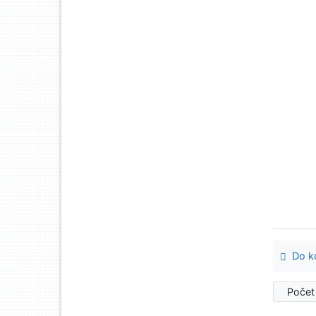
Do ko
Počet