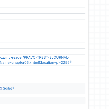
a.cz/my-reader/PRAVO-TREST-EJOURNAL-
eName=chapter06.xhtml&location=pi-2256
Sdílet