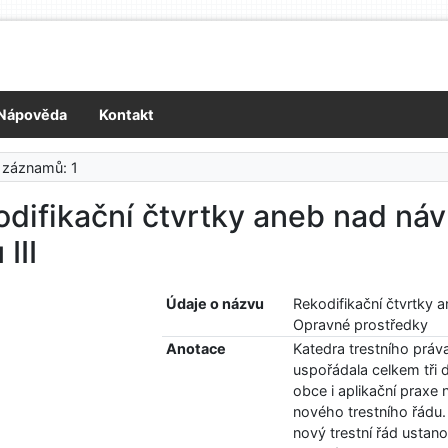
Nápověda
Kontakt
 záznamů: 1
difikační čtvrtky aneb nad ná
 III
Údaje o názvu
Rekodifikační čtvrtky a
Opravné prostředky
Anotace
Katedra trestního práv
uspořádala celkem tři 
obce i aplikační prax
nového trestního řádu.
nový trestní řád usta