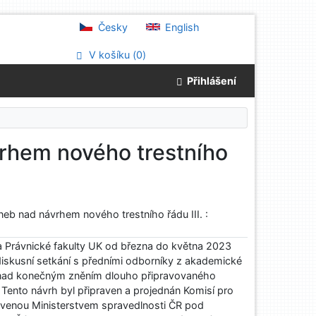
Česky
English
V košíku (
0
)
Přihlášení
vrhem nového trestního
neb nad návrhem nového trestního řádu III. :
a Právnické fakulty UK od března do května 2023
diskusní setkání s předními odborníky z akademické
e nad konečným zněním dlouho připravovaného
 Tento návrh byl připraven a projednán Komisí pro
novenou Ministerstvem spravedlnosti ČR pod