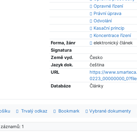
Opravné řízení
Právní úprava
Odvolání
Kasační princip
Koncentrace řízení
Forma, žánr
elektronický článek
Signatura
Země vyd.
Česko
Jazyk dok.
čeština
URL
https://www.smartec
0223_00000000_0?fil
Databáze
Články
šíku
Trvalý odkaz
Bookmark
Vybrané dokumenty
 záznamů: 1