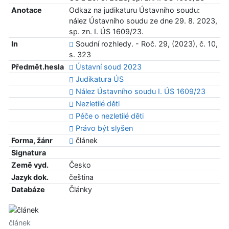
Anotace
Odkaz na judikaturu Ústavního soudu:
nález Ústavního soudu ze dne 29. 8. 2023,
sp. zn. I. ÚS 1609/23.
In
Soudní rozhledy. - Roč. 29, (2023), č. 10,
s. 323
Předmět.hesla
Ústavní soud 2023
Judikatura ÚS
Nález Ústavního soudu I. ÚS 1609/23
Nezletilé děti
Péče o nezletilé děti
Právo být slyšen
Forma, žánr
článek
Signatura
Země vyd.
Česko
Jazyk dok.
čeština
Databáze
Články
článek