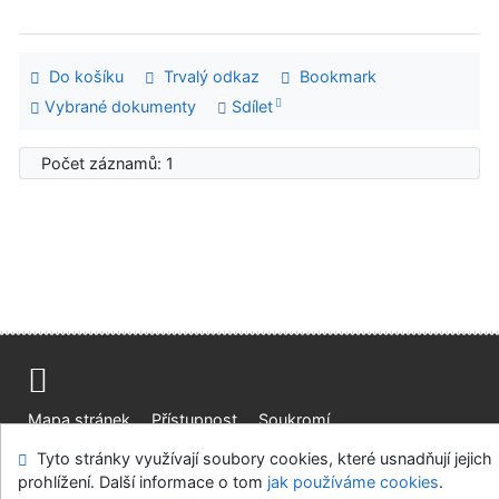
Do košíku
Trvalý odkaz
Bookmark
Vybrané dokumenty
Sdílet
Počet záznamů: 1
Mapa stránek
Přístupnost
Soukromí
Modul OpenSearch
Napište nám
Nastavení cookies
Tyto stránky využívají soubory cookies, které usnadňují jejich
prohlížení. Další informace o tom
jak používáme cookies
.