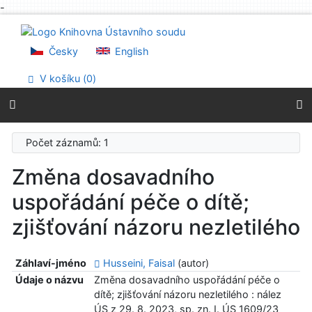
-
Přejít na obsah
Přejít na menu
Prohlášení o webové přístupnosti
Česky
English
V košíku (
0
)
Počet záznamů: 1
Změna dosavadního
uspořádání péče o dítě;
zjišťování názoru nezletilého
Záhlaví-jméno
Husseini, Faisal
(autor)
Údaje o názvu
Změna dosavadního uspořádání péče o
dítě; zjišťování názoru nezletilého : nález
ÚS z 29. 8. 2023, sp. zn. I. ÚS 1609/23