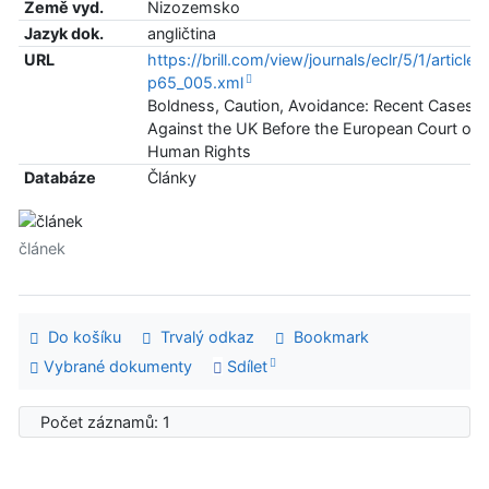
Země vyd.
Nizozemsko
Jazyk dok.
angličtina
URL
https://brill.com/view/journals/eclr/5/1/article-
p65_005.xml
Boldness, Caution, Avoidance: Recent Cases
Against the UK Before the European Court of
Human Rights
Databáze
Články
článek
Do košíku
Trvalý odkaz
Bookmark
Vybrané dokumenty
Sdílet
Počet záznamů: 1