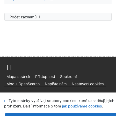
Počet záznamů: 1
Mapa stránek
Přístupnost
Soukromí
Modul OpenSearch
Napište nám
Nastavení cookies
Ústavní soud, IČO: 48513687, se sídlem Joštova 625/8,
Tyto stránky využívají soubory cookies, které usnadňují jejich
660 83 Brno
prohlížení. Další informace o tom
jak používáme cookies
.
©1993-2026
IPAC
v.4.8.63a
-
Cosmotron Bohemia, s.r.o.