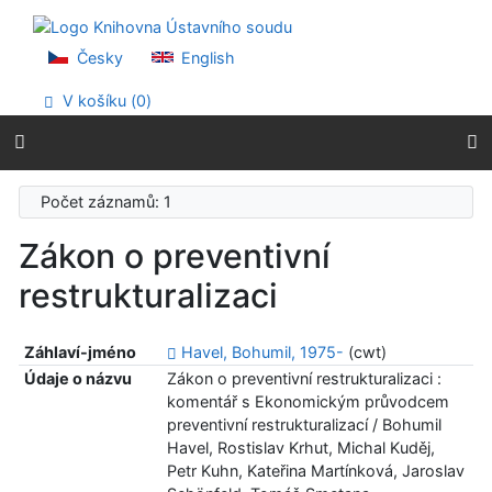
Přejít na obsah
Přejít na menu
Prohlášení o webové přístupnosti
Česky
English
V košíku (
0
)
Počet záznamů: 1
Zákon o preventivní
restrukturalizaci
Záhlaví-jméno
Havel, Bohumil, 1975-
(cwt)
Údaje o názvu
Zákon o preventivní restrukturalizaci :
komentář s Ekonomickým průvodcem
preventivní restrukturalizací / Bohumil
Havel, Rostislav Krhut, Michal Kuděj,
Petr Kuhn, Kateřina Martínková, Jaroslav