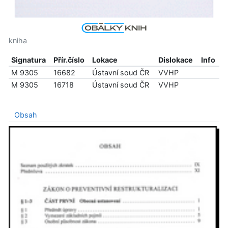
kniha
Signatura
Přír.číslo
Lokace
Dislokace
Info
M 9305
16682
Ústavní soud ČR
VVHP
M 9305
16718
Ústavní soud ČR
VVHP
Obsah