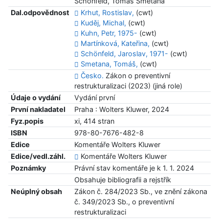
Schönfeld, Tomáš Smetana
Dal.odpovědnost
Krhut, Rostislav,
(cwt)
Kuděj, Michal,
(cwt)
Kuhn, Petr, 1975-
(cwt)
Martínková, Kateřina,
(cwt)
Schönfeld, Jaroslav, 1971-
(cwt)
Smetana, Tomáš,
(cwt)
Česko.
Zákon o preventivní
restrukturalizaci (2023) (jiná role)
Údaje o vydání
Vydání první
První nakladatel
Praha : Wolters Kluwer, 2024
Fyz.popis
xi, 414 stran
ISBN
978-80-7676-482-8
Edice
Komentáře Wolters Kluwer
Edice/vedl.záhl.
Komentáře Wolters Kluwer
Poznámky
Právní stav komentáře je k 1. 1. 2024
Obsahuje bibliografii a rejstřík
Neúplný obsah
Zákon č. 284/2023 Sb., ve znění zákona
č. 349/2023 Sb., o preventivní
restrukturalizaci