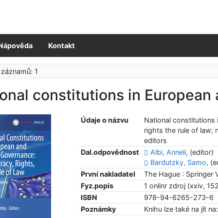
Nápověda
Kontakt
 záznamů: 1
onal constitutions in European
Údaje o názvu
National constitution
rights the rule of law;
editors
Dal.odpovědnost
Albi, Anneli,
(editor)
Bardutzky, Samo,
(e
První nakladatel
The Hague : Springer 
Fyz.popis
1 onlinr zdroj (xxiv, 15
ISBN
978-94-6265-273-6
Poznámky
Knihu lze také na jít 