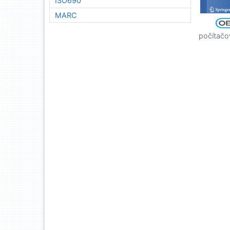
ISO690
MARC
počítačo