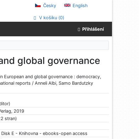
Česky
English
V košíku (
0
)
Přihlášení
 and global governance
s in European and global governance : democracy,
 national reports / Anneli Albi, Samo Bardutzky
ditor)
Verlag, 2019
22 stran)
na: Disk E - Knihovna - ebooks-open access