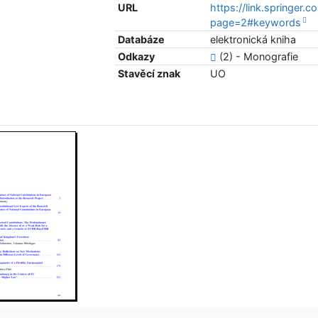
URL
https://link.springe
page=2#keywords
Databáze
elektronická kniha
Odkazy
(2) - Monografie
Stavěcí znak
UO