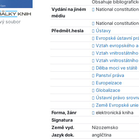
Obsahuje bibliografic
Vydání na jiném
National constitutio
médiu
vý soubor
National constitutio
Předmět.hesla
Ústavy
Evropské ústavní pr
Vztah evropského a
Vztah vnitrostátního
Vztah vnitrostátníh
Dělba moci ve státě
Panství práva
Europeizace
Globalizace
Ústavní právo srovn
Země Evropské unie
Forma, žánr
elektronická kniha
Signatura
Země vyd.
Nizozemsko
Jazyk dok.
angličtina