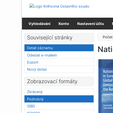
Přejít na obsah
Přejít na menu
Prohlášení o webové přístupnosti
Vyhledávání
Konto
Nastavení účtu
Související stránky
Počet
Nati
Detail záznamu
Odeslat e-mailem
Export
Nový dotaz
Zobrazovací formáty
Zkrácený
Podrobný
ISBD