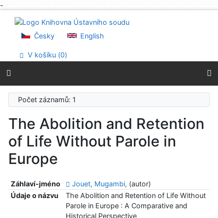
-
Přejít na obsah
Přejít na menu
Prohlášení o webové přístupnosti
Česky
English
V košíku (
0
)
Počet záznamů: 1
The Abolition and Retention
of Life Without Parole in
Europe
Záhlaví-jméno
Jouet, Mugambi,
(autor)
Údaje o názvu
The Abolition and Retention of Life Without
Parole in Europe : A Comparative and
Historical Perspective