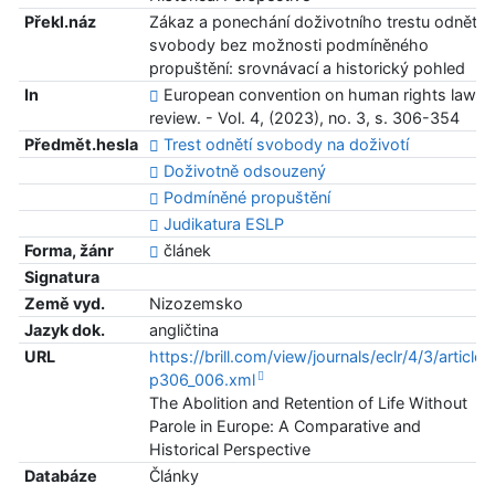
Překl.náz
Zákaz a ponechání doživotního trestu odnětí
svobody bez možnosti podmíněného
propuštění: srovnávací a historický pohled
In
European convention on human rights law
review. - Vol. 4, (2023), no. 3, s. 306-354
Předmět.hesla
Trest odnětí svobody na doživotí
Doživotně odsouzený
Podmíněné propuštění
Judikatura ESLP
Forma, žánr
článek
Signatura
Země vyd.
Nizozemsko
Jazyk dok.
angličtina
URL
https://brill.com/view/journals/eclr/4/3/article-
p306_006.xml
The Abolition and Retention of Life Without
Parole in Europe: A Comparative and
Historical Perspective
Databáze
Články